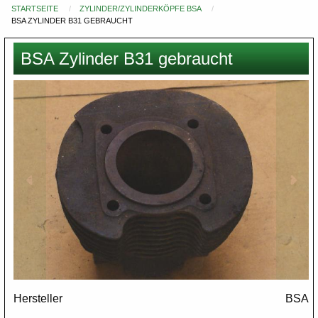
STARTSEITE
ZYLINDER/ZYLINDERKÖPFE BSA
Du
BSA ZYLINDER B31 GEBRAUCHT
bist
hier
BSA Zylinder B31 gebraucht
Images
Hersteller
BSA