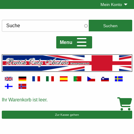
Direkt
Mein Konto
zum
Inhalt
Suche
Menu
Ihr Warenkorb ist leer.
Warenkorb
Zur Kasse gehen