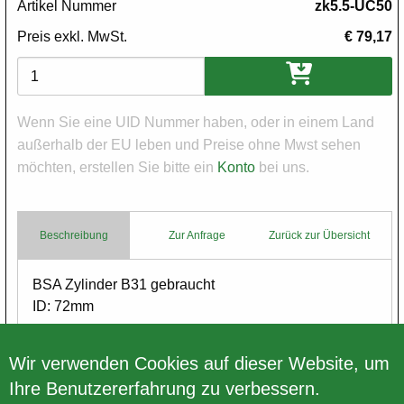
Artikel Nummer
zk5.5-UC50
Preis exkl. MwSt.
€ 79,17
Varianten
Wenn Sie eine UID Nummer haben, oder in einem Land
außerhalb der EU leben und Preise ohne Mwst sehen
möchten, erstellen Sie bitte ein
Konto
bei uns.
Beschreibung
Zur Anfrage
Zurück zur Übersicht
Body
BSA Zylinder B31 gebraucht
ID: 72mm
keine Garantie
Wir verwenden Cookies auf dieser Website, um
Ihre Benutzererfahrung zu verbessern.