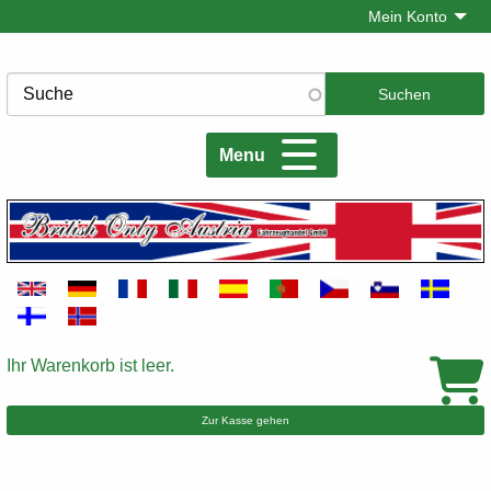
Direkt
Mein Konto
zum
Inhalt
Suche
Menu
Ihr Warenkorb ist leer.
Warenkorb
Zur Kasse gehen