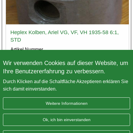
Heplex Kolben, Ariel VG, VF, VH 1935-58 6:1,
STD
Artikel Nummer
DBP3/7/1.5056.STD
Wir verwenden Cookies auf dieser Website, um
Preis exkl. MwSt.
€ 62,50
Ihre Benutzererfahrung zu verbessern.
Varianten
Durch Klicken auf die Schaltfläche Akzeptieren erklären Sie
sich damit einverstanden.
Weitere Informationen
Impressum
Datenschutz
Sitemap
AGB
Ok, ich bin einverstanden
BRITISH Only Austria Fahrzeughandel GmbH
| A-4643
Pettenbach | Pühret 1