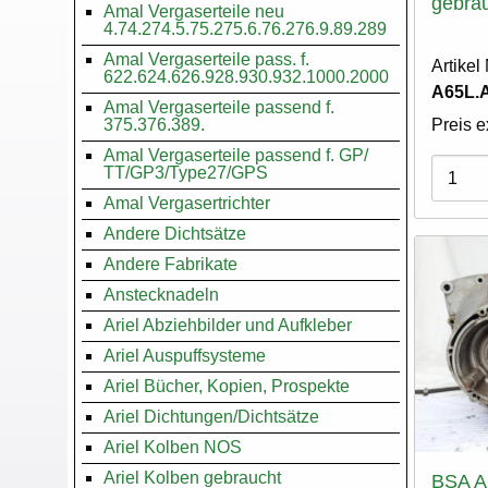
gebra
Amal Vergaserteile neu
4.74.274.5.75.275.6.76.276.9.89.289
Amal Vergaserteile pass. f.
Artike
622.624.626.928.930.932.1000.2000
A65L.
Amal Vergaserteile passend f.
375.376.389.
Preis e
Amal Vergaserteile passend f. GP/
Varian
TT/GP3/Type27/GPS
Amal Vergasertrichter
Andere Dichtsätze
Andere Fabrikate
Anstecknadeln
Ariel Abziehbilder und Aufkleber
Ariel Auspuffsysteme
Ariel Bücher, Kopien, Prospekte
Ariel Dichtungen/Dichtsätze
Ariel Kolben NOS
Ariel Kolben gebraucht
BSA A6