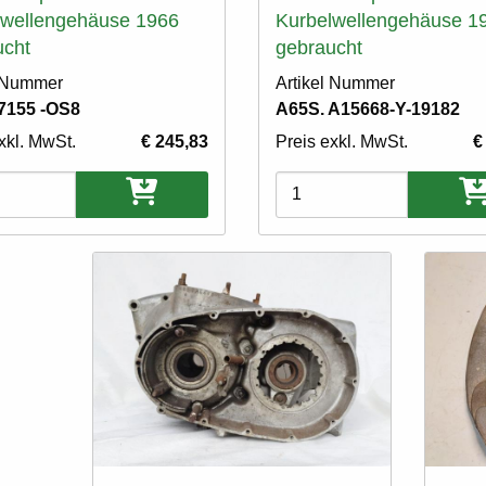
lwellengehäuse 1966
Kurbelwellengehäuse 1
ucht
gebraucht
l Nummer
Artikel Nummer
7155 -OS8
A65S. A15668-Y-19182
xkl. MwSt.
€ 245,83
Preis exkl. MwSt.
€
ten
Varianten