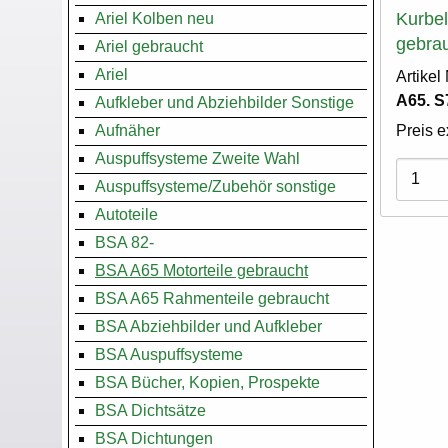
Kurbe
Ariel Kolben neu
gebra
Ariel gebraucht
Ariel
Artike
A65. S
Aufkleber und Abziehbilder Sonstige
Preis e
Aufnäher
Auspuffsysteme Zweite Wahl
Varian
Auspuffsysteme/Zubehör sonstige
Autoteile
BSA 82-
BSA A65 Motorteile gebraucht
BSA A65 Rahmenteile gebraucht
BSA Abziehbilder und Aufkleber
BSA Auspuffsysteme
BSA Bücher, Kopien, Prospekte
BSA Dichtsätze
BSA Dichtungen