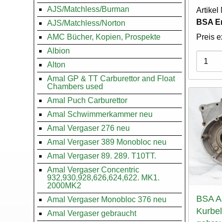
AJS/Matchless/Burman
Artike
BSA En
AJS/Matchless/Norton
AMC Bücher, Kopien, Prospekte
Preis e
Albion
Varian
Alton
Amal GP & TT Carburettor and Float
Chambers used
Amal Puch Carburettor
Amal Schwimmerkammer neu
Amal Vergaser 276 neu
Amal Vergaser 389 Monobloc neu
Amal Vergaser 89. 289. T10TT.
Amal Vergaser Concentric
932,930,928,626,624,622. MK1.
2000MK2
BSA A
Amal Vergaser Monobloc 376 neu
Kurbe
Amal Vergaser gebraucht