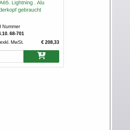
65. Lightning . Alu
nderkopf gebraucht
el Nummer
.10. 68-701
 exkl. MwSt.
€ 208,33
nten