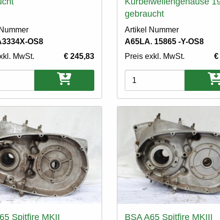
ucht
Kurbelwellengehäuse 1
gebraucht
l Nummer
Artikel Nummer
A3334X-OS8
A65LA. 15865 -Y-OS8
xkl. MwSt.
€ 245,83
Preis exkl. MwSt.
€
ten
Varianten
5 Spitfire MKII
BSA A65 Spitfire MKIII