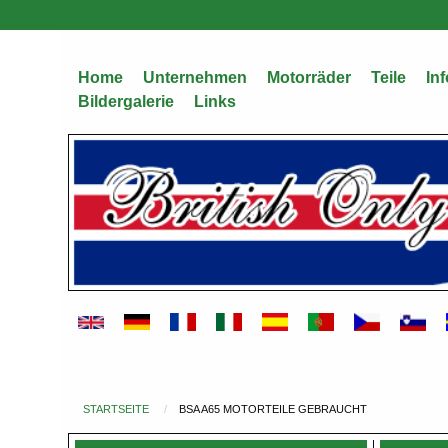
Direkt
zum
Inhalt
Home
Unternehmen
Motorräder
Teile
Inf
Bildergalerie
Links
STARTSEITE
BSA A65 MOTORTEILE GEBRAUCHT
Du
bist