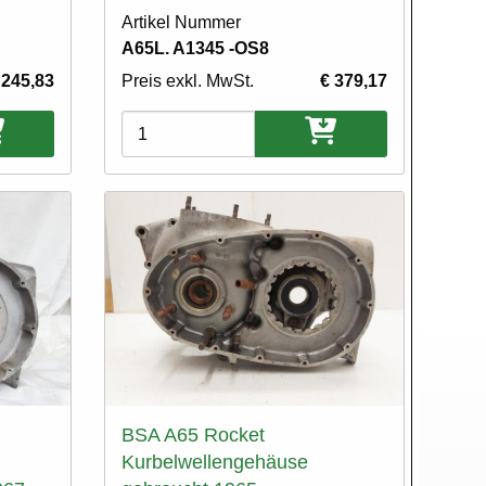
Artikel Nummer
A65L. A1345 -OS8
 245,83
Preis exkl. MwSt.
€ 379,17
Varianten
BSA A65 Rocket
Kurbelwellengehäuse