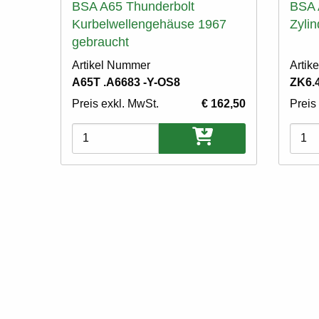
BSA A65 Thunderbolt
BSA A
Kurbelwellengehäuse 1967
Zyli
gebraucht
Artikel Nummer
Artik
A65T .A6683 -Y-OS8
ZK6.4
Preis exkl. MwSt.
€ 162,50
Preis
Varianten
Varia