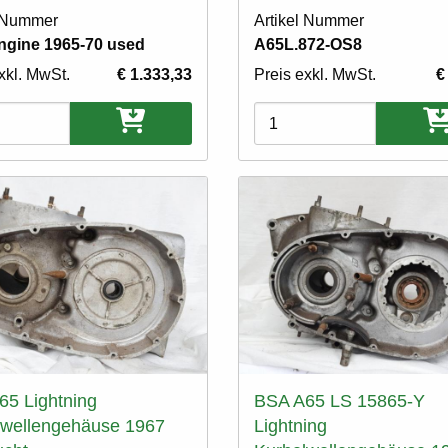
l Nummer
Artikel Nummer
gine 1965-70 used
A65L.872-OS8
xkl. MwSt.
€ 1.333,33
Preis exkl. MwSt.
€
ten
Varianten
65 Lightning
BSA A65 LS 15865-Y
lwellengehäuse 1967
Lightning