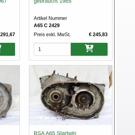
967
gebraucht 1965
Artikel Nummer
A65 C 2429
 291,67
Preis exkl. MwSt.
€ 245,83
Varianten
BSA A65 Startwin