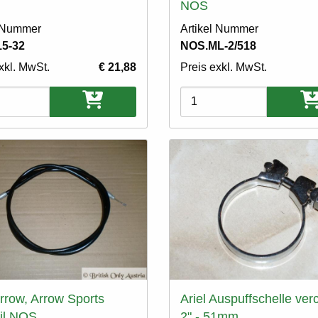
NOS
l Nummer
Artikel Nummer
15-32
NOS.ML-2/518
xkl. MwSt.
€ 21,88
Preis exkl. MwSt.
ten
Varianten
Arrow, Arrow Sports
Ariel Auspuffschelle ver
il NOS
2" - 51mm