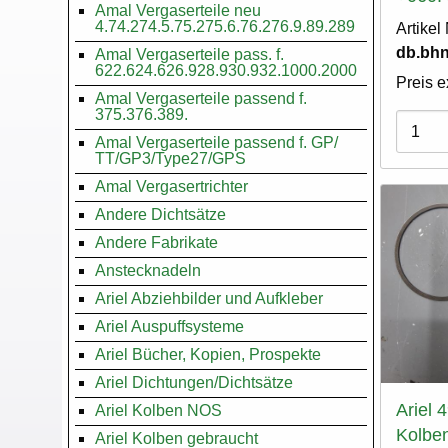
Amal Vergaserteile neu
4.74.274.5.75.275.6.76.276.9.89.289
Artike
db.bhn
Amal Vergaserteile pass. f.
622.624.626.928.930.932.1000.2000
Preis e
Amal Vergaserteile passend f.
375.376.389.
Varian
Amal Vergaserteile passend f. GP/
TT/GP3/Type27/GPS
Amal Vergasertrichter
Andere Dichtsätze
Andere Fabrikate
Anstecknadeln
Ariel Abziehbilder und Aufkleber
Ariel Auspuffsysteme
Ariel Bücher, Kopien, Prospekte
Ariel Dichtungen/Dichtsätze
Ariel 
Ariel Kolben NOS
Kolben
Ariel Kolben gebraucht