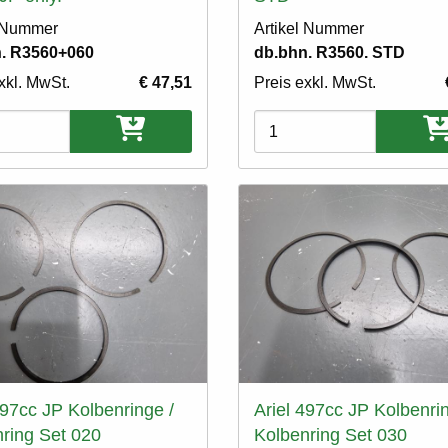
l Nummer
Artikel Nummer
. R3560+060
db.bhn. R3560. STD
xkl. MwSt.
€ 47,51
Preis exkl. MwSt.
ten
Varianten
497cc JP Kolbenringe /
Ariel 497cc JP Kolbenrin
ring Set 020
Kolbenring Set 030