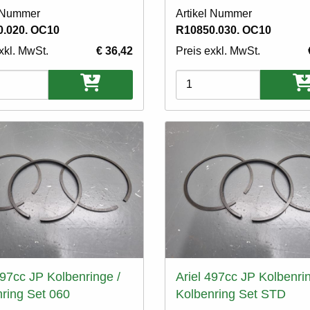
l Nummer
Artikel Nummer
.020. OC10
R10850.030. OC10
xkl. MwSt.
€ 36,42
Preis exkl. MwSt.
ten
Varianten
497cc JP Kolbenringe /
Ariel 497cc JP Kolbenrin
ring Set 060
Kolbenring Set STD