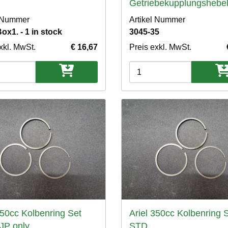
Getriebekupplungshebe
l Nummer
Artikel Nummer
ox1. - 1 in stock
3045-35
xkl. MwSt.
€ 16,67
Preis exkl. MwSt.
ten
Varianten
350cc Kolbenring Set
Ariel 350cc Kolbenring 
JP only.
STD