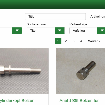
Artikeln
Sortieren nach
Reihenfolge
ummerierung
Aktuelle
1
Seite
2
Seite
3
Seite
4
Nächste
Weiter ›
Seite
Seite
Zylinderkopf Bolzen
Ariel 1935 Bolzen für