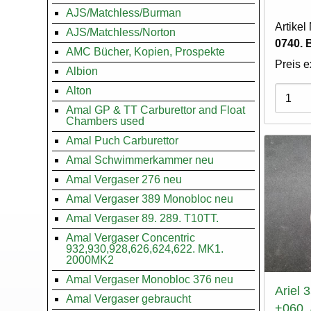
AJS/Matchless/Burman
Artike
AJS/Matchless/Norton
0740. B
AMC Bücher, Kopien, Prospekte
Preis e
Albion
Alton
Varian
Amal GP & TT Carburettor and Float
Chambers used
Amal Puch Carburettor
Amal Schwimmerkammer neu
Amal Vergaser 276 neu
Amal Vergaser 389 Monobloc neu
Amal Vergaser 89. 289. T10TT.
Amal Vergaser Concentric
932,930,928,626,624,622. MK1.
2000MK2
Amal Vergaser Monobloc 376 neu
Ariel 
Amal Vergaser gebraucht
+060. 