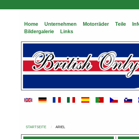
Direkt
zum
Inhalt
Home
Unternehmen
Motorräder
Teile
Inf
Bildergalerie
Links
STARTSEITE
ARIEL
Du
bist