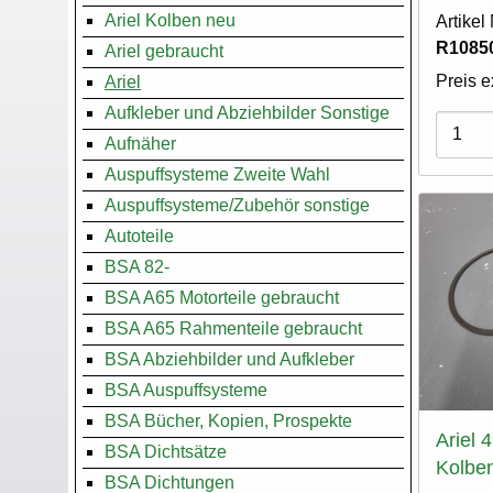
Ariel Kolben neu
Artike
R10850
Ariel gebraucht
Preis e
Ariel
Aufkleber und Abziehbilder Sonstige
Varian
Aufnäher
Auspuffsysteme Zweite Wahl
Auspuffsysteme/Zubehör sonstige
Autoteile
BSA 82-
BSA A65 Motorteile gebraucht
BSA A65 Rahmenteile gebraucht
BSA Abziehbilder und Aufkleber
BSA Auspuffsysteme
BSA Bücher, Kopien, Prospekte
Ariel 
BSA Dichtsätze
Kolben
BSA Dichtungen