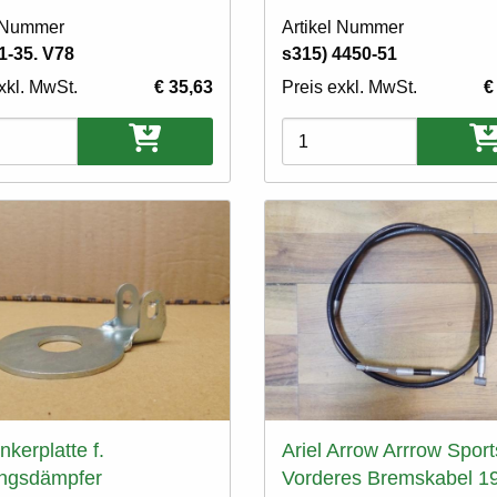
l Nummer
Artikel Nummer
1-35. V78
s315) 4450-51
xkl. MwSt.
€ 35,63
Preis exkl. MwSt.
€
ten
Varianten
nkerplatte f.
Ariel Arrow Arrrow Sport
ngsdämpfer
Vorderes Bremskabel 1