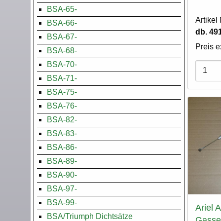
BSA-65-
Artike
BSA-66-
db. 49
BSA-67-
Preis e
BSA-68-
BSA-70-
Varian
BSA-71-
BSA-75-
BSA-76-
BSA-82-
BSA-83-
BSA-86-
BSA-89-
BSA-90-
BSA-97-
BSA-99-
Ariel 
BSA/Triumph Dichtsätze
Gasse