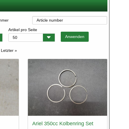
ummer
Artikel pro Seite
Letzte
Letzter »
Seite
Ariel 350cc Kolbenring Set