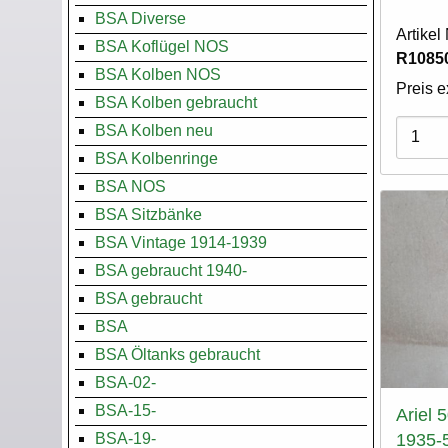
BSA Diverse
Artike
BSA Koflügel NOS
R10850
BSA Kolben NOS
Preis e
BSA Kolben gebraucht
Varian
BSA Kolben neu
BSA Kolbenringe
BSA NOS
BSA Sitzbänke
BSA Vintage 1914-1939
BSA gebraucht 1940-
BSA gebraucht
BSA
BSA Öltanks gebraucht
BSA-02-
BSA-15-
Ariel 
BSA-19-
1935-