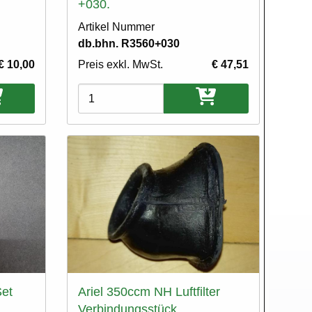
l
+030.
Artikel Nummer
db.bhn. R3560+030
€ 10,00
Preis exkl. MwSt.
€ 47,51
Varianten
Set
Ariel 350ccm NH Luftfilter
Verbindungsstück