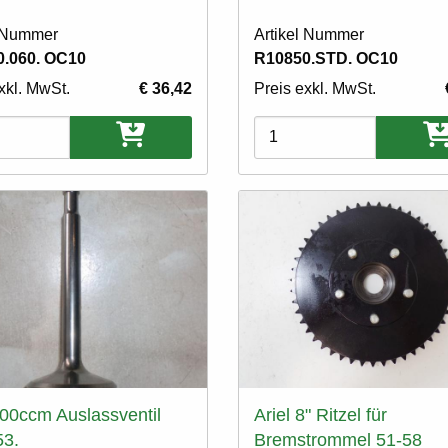
l Nummer
Artikel Nummer
.060. OC10
R10850.STD. OC10
xkl. MwSt.
€ 36,42
Preis exkl. MwSt.
ten
Varianten
500ccm Auslassventil
Ariel 8" Ritzel für
53.
Bremstrommel 51-58