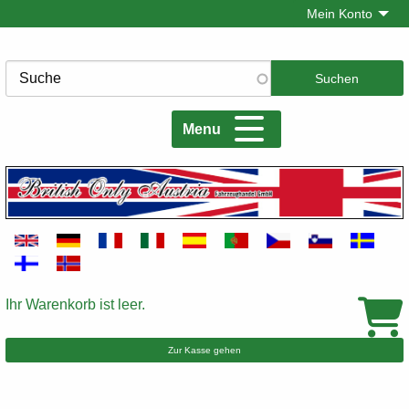
Direkt
Mein Konto
zum
Inhalt
Suche
Menu
Ihr Warenkorb ist leer.
Warenkorb
Zur Kasse gehen