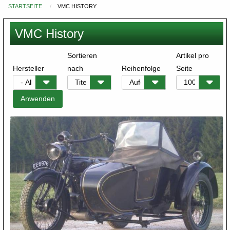
STARTSEITE
VMC HISTORY
Du
bist
VMC History
hier
Sortieren
Artikel pro
Hersteller
nach
Reihenfolge
Seite