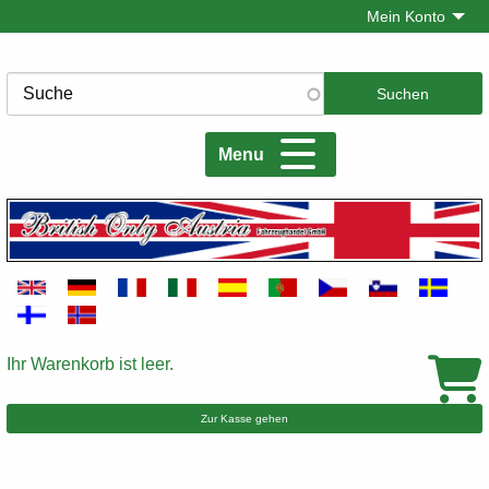
Direkt
Mein Konto
zum
Inhalt
Suche
Menu
Ihr Warenkorb ist leer.
Warenkorb
Zur Kasse gehen