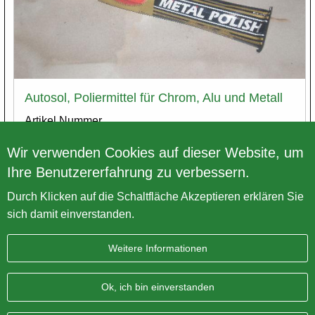
Autosol, Poliermittel für Chrom, Alu und Metall
Artikel Nummer
autosol
Wir verwenden Cookies auf dieser Website, um
Preis exkl. MwSt.
€ 5,79
Ihre Benutzererfahrung zu verbessern.
Varianten
Durch Klicken auf die Schaltfläche Akzeptieren erklären Sie
sich damit einverstanden.
Weitere Informationen
Impressum
Datenschutz
Sitemap
AGB
Ok, ich bin einverstanden
BRITISH Only Austria Fahrzeughandel GmbH
| A-4643