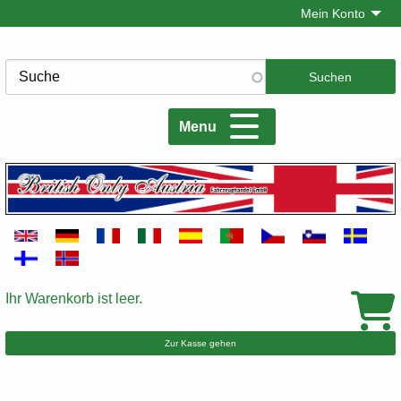
Direkt
Mein Konto
zum
Inhalt
Suche
Menu
Ihr Warenkorb ist leer.
Warenkorb
Zur Kasse gehen