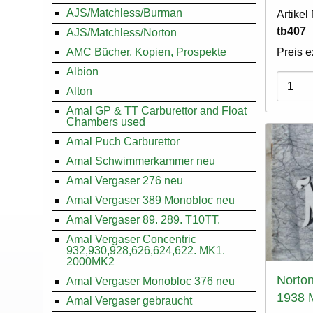
AJS/Matchless/Burman
Artike
tb407
AJS/Matchless/Norton
AMC Bücher, Kopien, Prospekte
Preis e
Albion
Varian
Alton
Amal GP & TT Carburettor and Float
Chambers used
Amal Puch Carburettor
Amal Schwimmerkammer neu
Amal Vergaser 276 neu
Amal Vergaser 389 Monobloc neu
Amal Vergaser 89. 289. T10TT.
Amal Vergaser Concentric
932,930,928,626,624,622. MK1.
2000MK2
Norton
Amal Vergaser Monobloc 376 neu
1938 
Amal Vergaser gebraucht