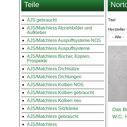
Teile
Nort
hier
AJS gebraucht
Titel
AJS/Matchless Abziehbilder und
Hersteller
Aufkleber
AJS/Matchless Auspuffsysteme NOS
AJS/Matchless Auspuffsysteme
AJS/Matchless Bücher, Kopien,
Prospekte
AJS/Matchless Dichtsätze
AJS/Matchless Dichtungen
AJS/Matchless Kolben NOS
AJS/Matchless Kolben gebraucht
AJS/Matchless Kolben neu
AJS/Matchless Sitzbänke
Das B
W.C. H
AJS/Matchless gebraucht
AJS/Matchless