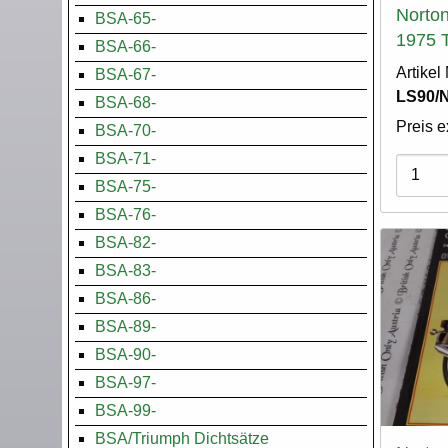
Norto
BSA-65-
1975 T
BSA-66-
Artike
BSA-67-
LS90/
BSA-68-
Preis e
BSA-70-
BSA-71-
Varian
BSA-75-
BSA-76-
BSA-82-
BSA-83-
BSA-86-
BSA-89-
BSA-90-
BSA-97-
BSA-99-
BSA/Triumph Dichtsätze