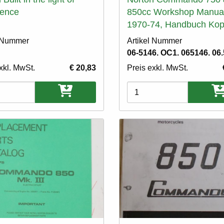
ience
850cc Workshop Manua
1970-74, Handbuch Kop
l Nummer
Artikel Nummer
06-5146. OC1. 065146. 06.
xkl. MwSt.
€ 20,83
Preis exkl. MwSt.
ten
Varianten