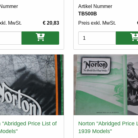
l Nummer
Artikel Nummer
TB500B
xkl. MwSt.
€ 20,83
Preis exkl. MwSt.
ten
Varianten
 "Abridged Price List of
Norton "Abridged Price L
Models"
1939 Models"