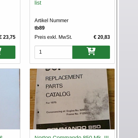
list
Artikel Nummer
tb89
€ 23,75
Preis exkl. MwSt.
€ 20,83
Varianten
 &
Norton Commando 850 Mk. III