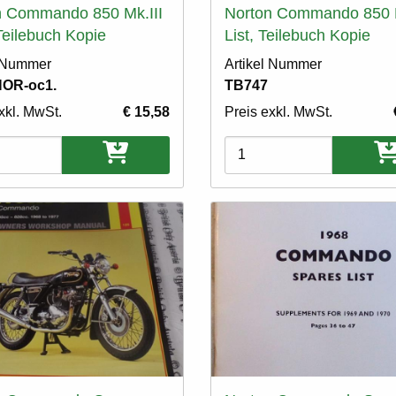
n Commando 850 Mk.III
Norton Commando 850 
eilebuch Kopie
List, Teilebuch Kopie
l Nummer
Artikel Nummer
NOR-oc1.
TB747
xkl. MwSt.
€ 15,58
Preis exkl. MwSt.
ten
Varianten