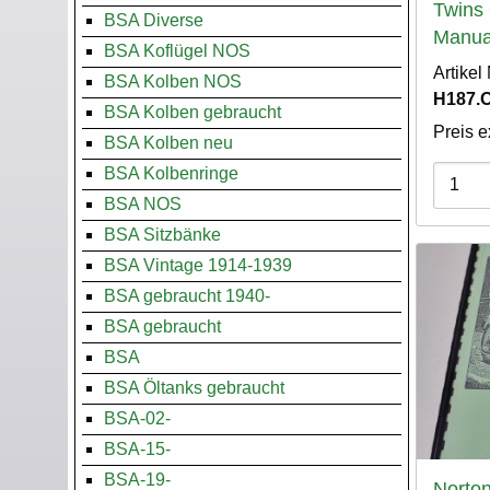
Twins
BSA Diverse
Manua
BSA Koflügel NOS
Artike
BSA Kolben NOS
H187.
BSA Kolben gebraucht
Preis e
BSA Kolben neu
BSA Kolbenringe
Varian
BSA NOS
BSA Sitzbänke
BSA Vintage 1914-1939
BSA gebraucht 1940-
BSA gebraucht
BSA
BSA Öltanks gebraucht
BSA-02-
BSA-15-
BSA-19-
Norton 