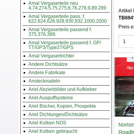
Amal Vergaserteile neu
4.74.274.5.75.275.6.76.276.9.89.289
Artike
Amal Vergaserteile pass. f.
TB694
622.624.626.928.930.932.1000.2000
Preis e
Amal Vergaserteile passend f.
375.376.389.
Varian
Amal Vergaserteile passend f. GP/
TT/GP3/Type27/GPS
Amal Vergasertrichter
Andere Dichtsätze
Andere Fabrikate
Anstecknadeln
Ariel Abziehbilder und Aufkleber
Ariel Auspuffsysteme
Ariel Bücher, Kopien, Prospekte
Ariel Dichtungen/Dichtsätze
Ariel Kolben NOS
Norton
Ariel Kolben gebraucht
Roadh