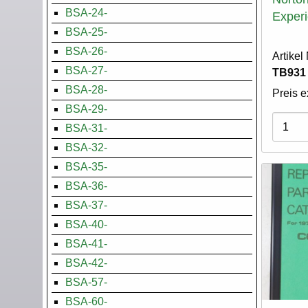
BSA-24-
Exper
BSA-25-
BSA-26-
Artike
BSA-27-
TB931
BSA-28-
Preis e
BSA-29-
Varian
BSA-31-
BSA-32-
BSA-35-
BSA-36-
BSA-37-
BSA-40-
BSA-41-
BSA-42-
BSA-57-
BSA-60-