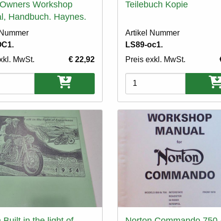
 Owners Workshop
Teilebuch Kopie
l, Handbuch. Haynes.
l Nummer
Artikel Nummer
OC1.
LS89-oc1.
xkl. MwSt.
€ 22,92
Preis exkl. MwSt.
ten
Varianten
Built in the light of
Norton Commando 750