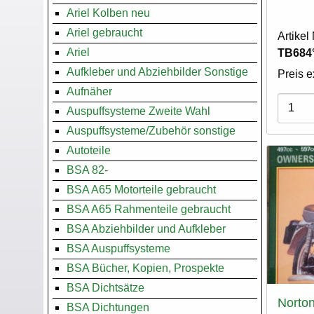
Ariel Kolben neu
Ariel gebraucht
Artike
Ariel
TB684
Aufkleber und Abziehbilder Sonstige
Preis e
Aufnäher
Varian
Auspuffsysteme Zweite Wahl
Auspuffsysteme/Zubehör sonstige
Autoteile
BSA 82-
BSA A65 Motorteile gebraucht
BSA A65 Rahmenteile gebraucht
BSA Abziehbilder und Aufkleber
BSA Auspuffsysteme
BSA Bücher, Kopien, Prospekte
BSA Dichtsätze
Norton
BSA Dichtungen