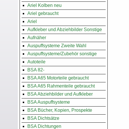
Ariel Kolben neu
Ariel gebraucht
Ariel
Aufkleber und Abziehbilder Sonstige
Aufnäher
Auspuffsysteme Zweite Wahl
Auspuffsysteme/Zubehör sonstige
Autoteile
BSA 82-
BSA A65 Motorteile gebraucht
BSA A65 Rahmenteile gebraucht
BSA Abziehbilder und Aufkleber
BSA Auspuffsysteme
BSA Bücher, Kopien, Prospekte
BSA Dichtsätze
BSA Dichtungen