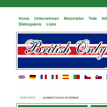
Direkt
zum
Inhalt
Home
Unternehmen
Motorräder
Teile
Inf
Bildergalerie
Links
STARTSEITE
AJS/MATCHLESS SITZBÄNKE
Du
bist