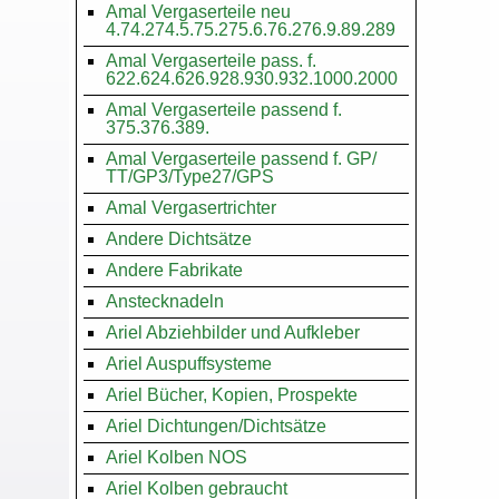
Amal Vergaserteile neu
4.74.274.5.75.275.6.76.276.9.89.289
Amal Vergaserteile pass. f.
622.624.626.928.930.932.1000.2000
Amal Vergaserteile passend f.
375.376.389.
Amal Vergaserteile passend f. GP/
TT/GP3/Type27/GPS
Amal Vergasertrichter
Andere Dichtsätze
Andere Fabrikate
Anstecknadeln
Ariel Abziehbilder und Aufkleber
Ariel Auspuffsysteme
Ariel Bücher, Kopien, Prospekte
Ariel Dichtungen/Dichtsätze
Ariel Kolben NOS
Ariel Kolben gebraucht