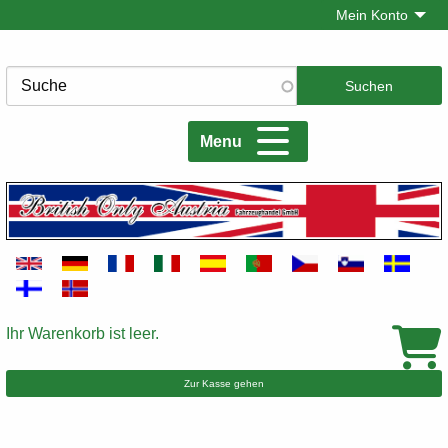
Direkt
Mein Konto
zum
Inhalt
Suche
Menu
Ihr Warenkorb ist leer.
Warenkorb
Zur Kasse gehen