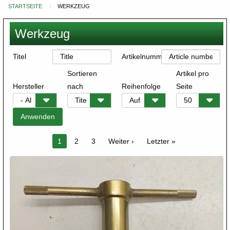
STARTSEITE
WERKZEUG
Du
bist
Werkzeug
hier
Titel
Artikelnummer
Sortieren
Artikel pro
Hersteller
nach
Reihenfolge
Seite
Seitennummerierung
Aktuelle
1
Seite
2
Seite
3
Nächste
Weiter ›
Letzte
Letzter »
Seite
Seite
Seite