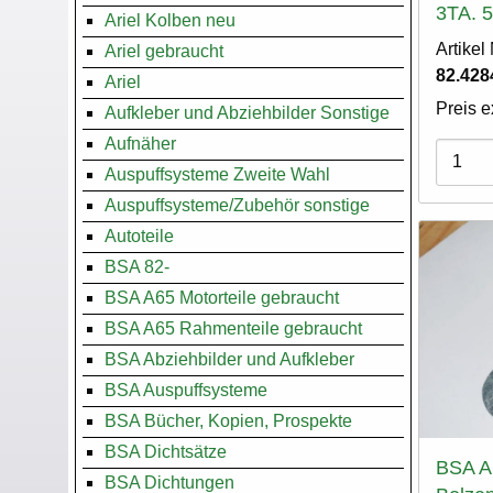
3TA. 
Ariel Kolben neu
Artike
Ariel gebraucht
82.428
Ariel
Preis e
Aufkleber und Abziehbilder Sonstige
Aufnäher
Varian
Auspuffsysteme Zweite Wahl
Auspuffsysteme/Zubehör sonstige
Autoteile
BSA 82-
BSA A65 Motorteile gebraucht
BSA A65 Rahmenteile gebraucht
BSA Abziehbilder und Aufkleber
BSA Auspuffsysteme
BSA Bücher, Kopien, Prospekte
BSA Dichtsätze
BSA A
BSA Dichtungen