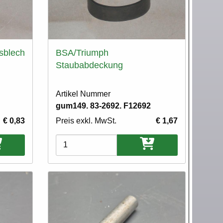
sblech
BSA/Triumph
Staubabdeckung
Artikel Nummer
gum149. 83-2692. F12692
€ 0,83
Preis exkl. MwSt.
€ 1,67
Varianten