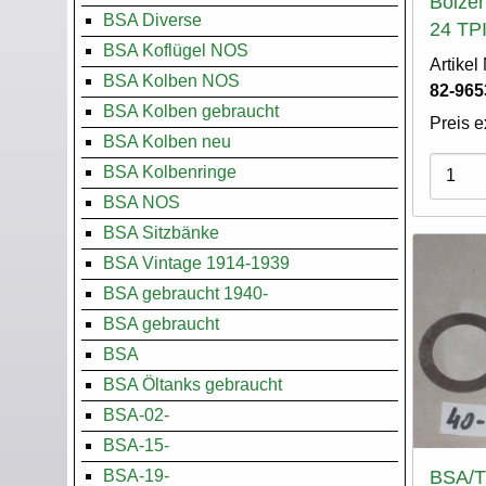
Bolzen
BSA Diverse
24 TP
BSA Koflügel NOS
Artike
BSA Kolben NOS
82-965
BSA Kolben gebraucht
Preis e
BSA Kolben neu
Varian
BSA Kolbenringe
BSA NOS
BSA Sitzbänke
BSA Vintage 1914-1939
BSA gebraucht 1940-
BSA gebraucht
BSA
BSA Öltanks gebraucht
BSA-02-
BSA-15-
BSA-19-
BSA/T