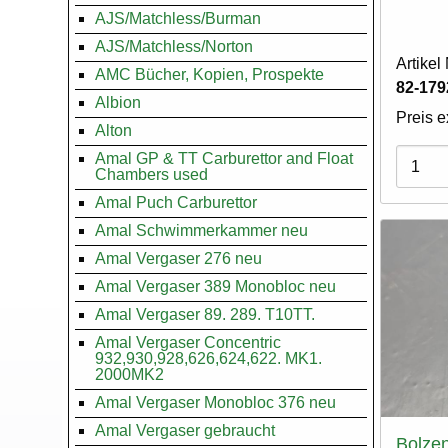
AJS/Matchless/Burman
AJS/Matchless/Norton
Artike
AMC Bücher, Kopien, Prospekte
82-179
Albion
Preis e
Alton
Varian
Amal GP & TT Carburettor and Float
Chambers used
Amal Puch Carburettor
Amal Schwimmerkammer neu
Amal Vergaser 276 neu
Amal Vergaser 389 Monobloc neu
Amal Vergaser 89. 289. T10TT.
Amal Vergaser Concentric
932,930,928,626,624,622. MK1.
2000MK2
Amal Vergaser Monobloc 376 neu
Amal Vergaser gebraucht
Bolzen