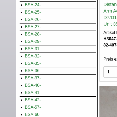
Distan
BSA-24-
Arm A
BSA-25-
D7/D1
BSA-26-
Unit 3
BSA-27-
Artike
BSA-28-
H304C.
BSA-29-
82-407
BSA-31-
BSA-32-
Preis e
BSA-35-
Varian
BSA-36-
BSA-37-
BSA-40-
BSA-41-
BSA-42-
BSA-57-
BSA-60-