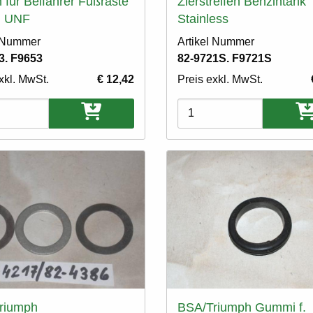
 für Beifahrer Fußraste
Zierstreifen Benzintank
I UNF
Stainless
l Nummer
Artikel Nummer
3. F9653
82-9721S. F9721S
xkl. MwSt.
€ 12,42
Preis exkl. MwSt.
ten
Varianten
riumph
BSA/Triumph Gummi f.