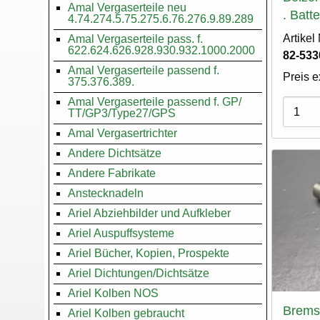
Amal Vergaserteile neu
. Batt
4.74.274.5.75.275.6.76.276.9.89.289
Artike
Amal Vergaserteile pass. f.
622.624.626.928.930.932.1000.2000
82-533
Amal Vergaserteile passend f.
Preis e
375.376.389.
Amal Vergaserteile passend f. GP/
Varian
TT/GP3/Type27/GPS
Amal Vergasertrichter
Andere Dichtsätze
Andere Fabrikate
Anstecknadeln
Ariel Abziehbilder und Aufkleber
Ariel Auspuffsysteme
Ariel Bücher, Kopien, Prospekte
Ariel Dichtungen/Dichtsätze
Ariel Kolben NOS
Brems
Ariel Kolben gebraucht