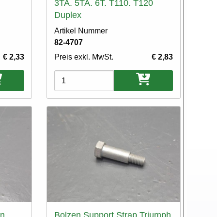
3TA. 5TA. 6T. T110. T120
Duplex
Artikel Nummer
82-4707
€ 2,33
Preis exkl. MwSt.
€ 2,83
Varianten
en
Bolzen Support Strap Triumph