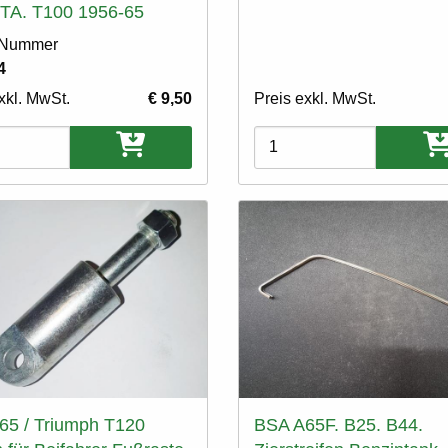
5TA. T100 1956-65
l Nummer
4
xkl. MwSt.
€ 9,50
Preis exkl. MwSt.
ten
Varianten
65 / Triumph T120
BSA A65F. B25. B44.