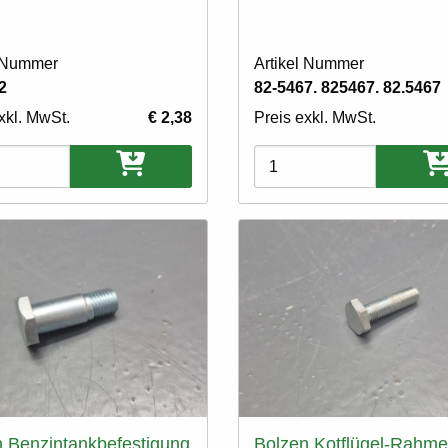
l Nummer
Artikel Nummer
2
82-5467. 825467. 82.5467
xkl. MwSt.
€ 2,38
Preis exkl. MwSt.
ten
Varianten
 Benzintankbefestigung
Bolzen Kotflügel-Rahm