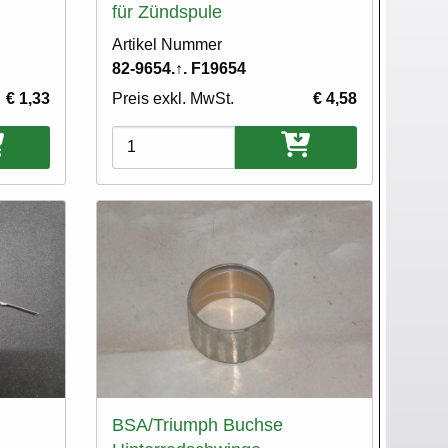
für Zündspule
Artikel Nummer
82-9654.↑. F19654
€ 1,33
Preis exkl. MwSt.
€ 4,58
Varianten
BSA/Triumph Buchse