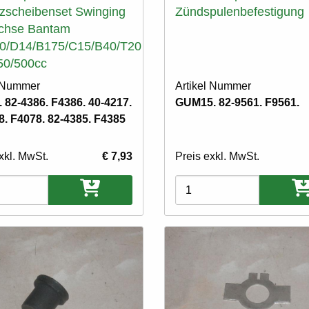
zscheibenset Swinging
Zündspulenbefestigung
chse Bantam
0/D14/B175/C15/B40/T20
50/500cc
l Nummer
Artikel Nummer
 82-4386. F4386. 40-4217.
GUM15. 82-9561. F9561.
8. F4078. 82-4385. F4385
xkl. MwSt.
€ 7,93
Preis exkl. MwSt.
ten
Varianten