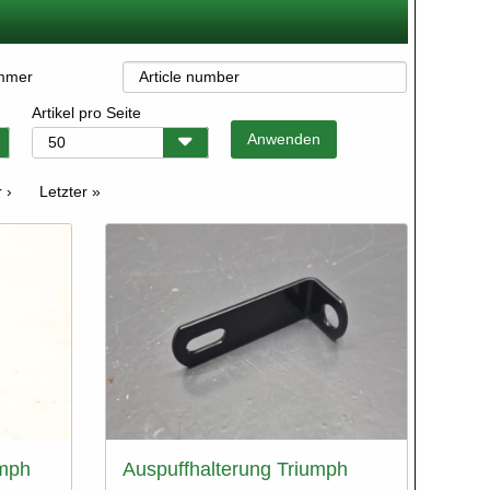
ummer
Artikel pro Seite
te
 ›
Letzte
Letzter »
Seite
umph
Auspuffhalterung Triumph