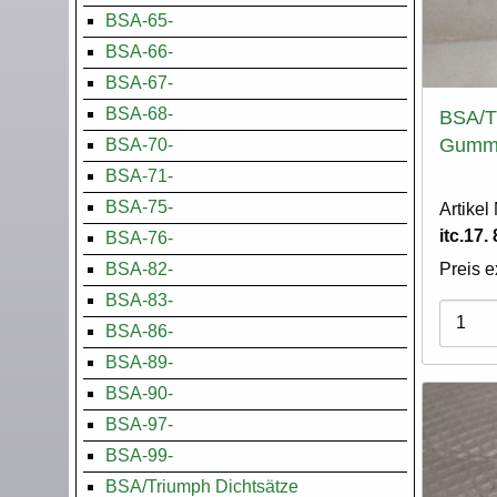
BSA-65-
BSA-66-
BSA-67-
BSA-68-
BSA/T
Gummi
BSA-70-
BSA-71-
BSA-75-
Artike
itc.17.
BSA-76-
Preis e
BSA-82-
BSA-83-
Varian
BSA-86-
BSA-89-
BSA-90-
BSA-97-
BSA-99-
BSA/Triumph Dichtsätze