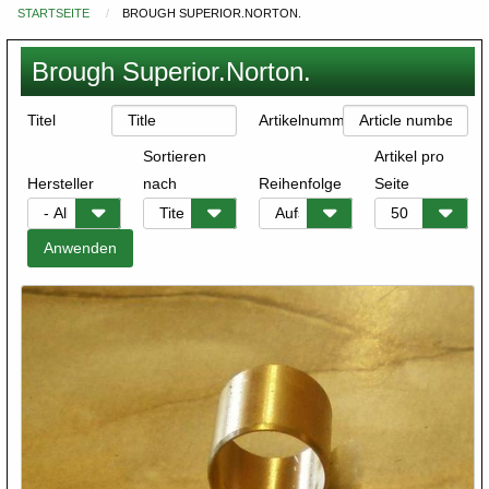
STARTSEITE
BROUGH SUPERIOR.NORTON.
Du
bist
Brough Superior.Norton.
hier
Titel
Artikelnummer
Sortieren
Artikel pro
Hersteller
nach
Reihenfolge
Seite