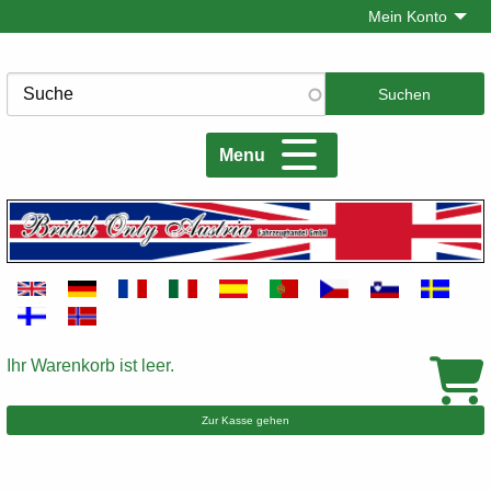
Direkt
Mein Konto
zum
Inhalt
Suche
Menu
Ihr Warenkorb ist leer.
Warenkorb
Zur Kasse gehen