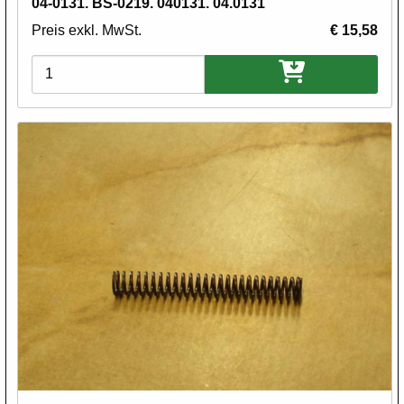
04-0131. BS-0219. 040131. 04.0131
Preis exkl. MwSt.
€ 15,58
Varianten