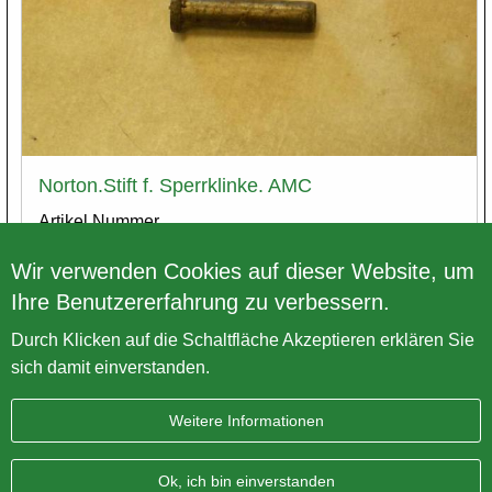
Norton.Stift f. Sperrklinke. AMC
Artikel Nummer
04-0033. BS-0218. 040033. 9700. 04.0033
Wir verwenden Cookies auf dieser Website, um
Preis exkl. MwSt.
€ 2,58
Ihre Benutzererfahrung zu verbessern.
Varianten
Durch Klicken auf die Schaltfläche Akzeptieren erklären Sie
sich damit einverstanden.
Weitere Informationen
Impressum
Datenschutz
Sitemap
AGB
Ok, ich bin einverstanden