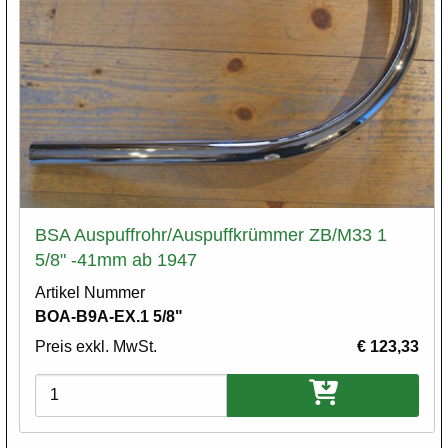
BSA Auspuffrohr/Auspuffkrümmer ZB/M33 1
5/8" -41mm ab 1947
Artikel Nummer
BOA-B9A-EX.1 5/8"
Preis exkl. MwSt.
€ 123,33
Varianten