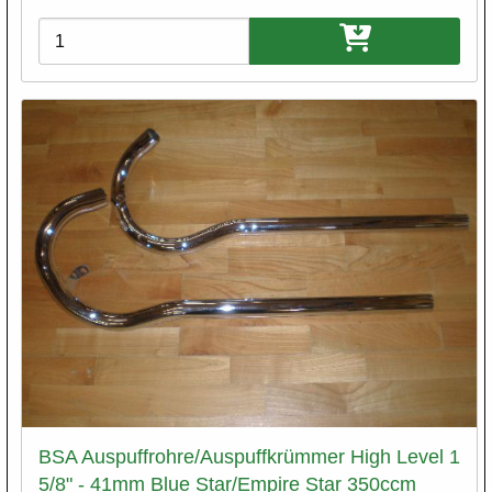
Varianten
BSA Auspuffrohre/Auspuffkrümmer High Level 1
5/8" - 41mm Blue Star/Empire Star 350ccm