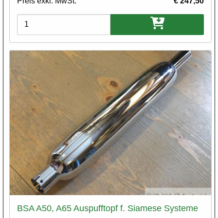
Preis exkl. MwSt.
€ 247,50
Varianten
BSA A50, A65 Auspufftopf f. Siamese Systeme