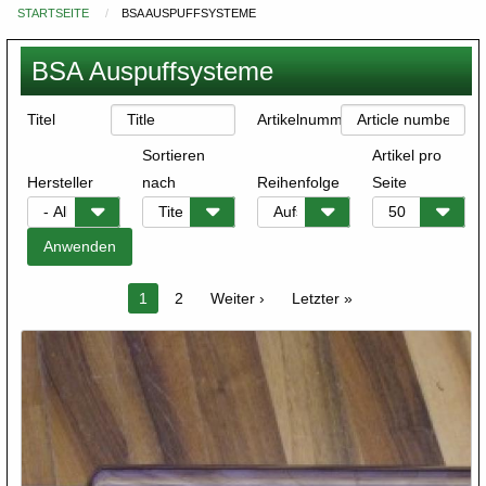
STARTSEITE
BSA AUSPUFFSYSTEME
Du
bist
BSA Auspuffsysteme
hier
Titel
Artikelnummer
Sortieren
Artikel pro
Hersteller
nach
Reihenfolge
Seite
Seitennummerierung
Aktuelle
1
Seite
2
Nächste
Weiter ›
Letzte
Letzter »
Seite
Seite
Seite