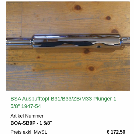
BSA Auspufftopf B31/B33/ZB/M33 Plunger 1
5/8" 1947-54
Artikel Nummer
BOA-SB9P - 1 5/8"
Preis exkl. MwSt.
€ 172,50