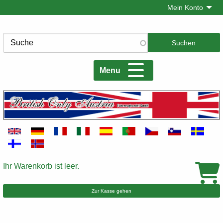
Direkt
Mein Konto
zum
Inhalt
Suche
Menu
Ihr Warenkorb ist leer.
Warenkorb
Zur Kasse gehen