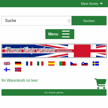
Direkt
Mein Konto
zum
Inhalt
Suche
Menu
Ihr Warenkorb ist leer.
Warenkorb
Zur Kasse gehen