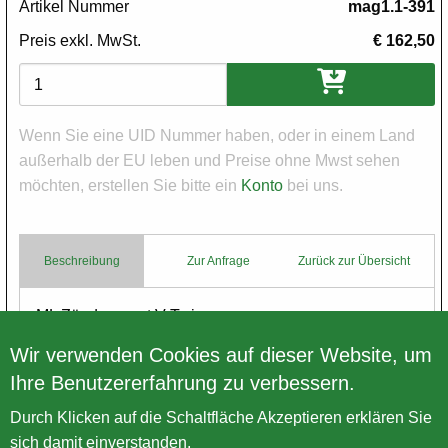
Artikel Nummer
mag1.1-391
Preis exkl. MwSt.
€ 162,50
Varianten
Wenn Sie eine UID Nummer haben, oder in einem Land
außerhalb der EU leben und Preise ohne Mwst sehen
möchten, erstellen Sie bitte ein
Konto
bei uns.
Beschreibung
Zur Anfrage
Zurück zur Übersicht
Body
ML Zündmagnet V-Twin
gebraucht
Wir verwenden Cookies auf dieser Website, um
Ihre Benutzererfahrung zu verbessern.
Zurück zur Übersicht
Durch Klicken auf die Schaltfläche Akzeptieren erklären Sie
sich damit einverstanden.