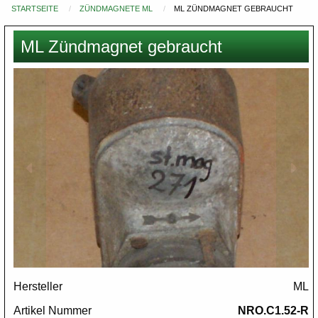
STARTSEITE
ZÜNDMAGNETE ML
ML ZÜNDMAGNET GEBRAUCHT
Du
bist
ML Zündmagnet gebraucht
hier
Images
Hersteller
ML
Artikel Nummer
NRO.C1.52-R