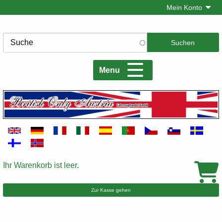
Direkt
Mein Konto
zum
Inhalt
Suche
Menu
Ihr Warenkorb ist leer.
Warenkorb
Zur Kasse gehen