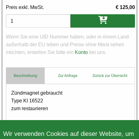
Preis exkl. MwSt.
€ 125,00
Varianten
Wenn Sie eine UID Nummer haben, oder in einem Land
außerhalb der EU leben und Preise ohne Mwst sehen
möchten, erstellen Sie bitte ein
Konto
bei uns.
Beschreibung
Zur Anfrage
Zurück zur Übersicht
Body
Zündmagnet gebraucht
Type KI 16522
zum restaurieren
keine Garantie
Wir verwenden Cookies auf dieser Website, um