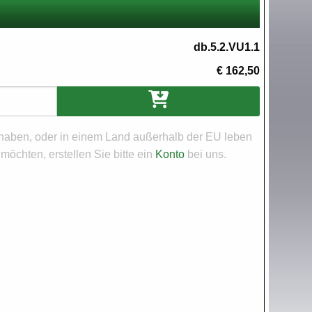
db.5.2.VU1.1
€ 162,50
aben, oder in einem Land außerhalb der EU leben
öchten, erstellen Sie bitte ein
Konto
bei uns.