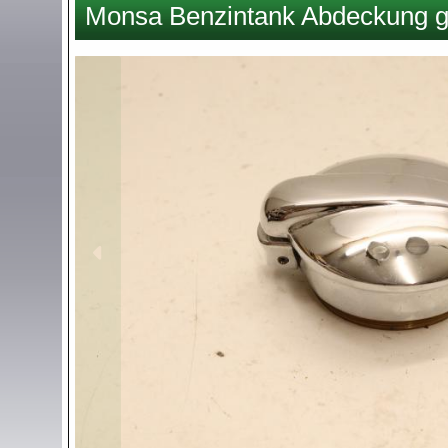
Monsa Benzintank Abdeckung g
hier
Images