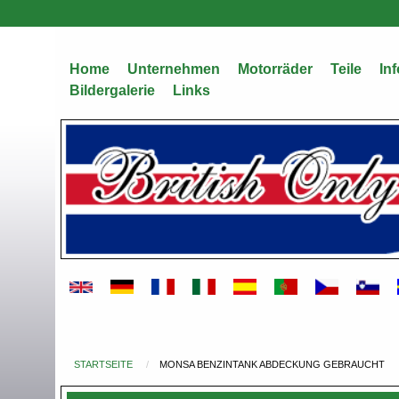
Direkt
zum
Inhalt
Home
Unternehmen
Motorräder
Teile
Inf
Bildergalerie
Links
STARTSEITE
MONSA BENZINTANK ABDECKUNG GEBRAUCHT
Du
bist