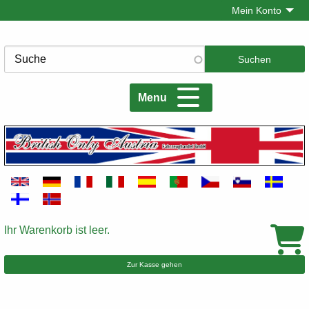
Direkt
Mein Konto
zum
Inhalt
Suche
Menu
Ihr Warenkorb ist leer.
Warenkorb
Zur Kasse gehen