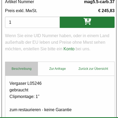
Artikel Nummer
mag5.5-carb.37
Preis exkl. MwSt.
€ 245,83
Varianten
Wenn Sie eine UID Nummer haben, oder in einem Land
außerhalb der EU leben und Preise ohne Mwst sehen
möchten, erstellen Sie bitte ein
Konto
bei uns.
Beschreibung
Zur Anfrage
Zurück zur Übersicht
Body
Vergaser L05246
gebraucht
Clipmontage: 1"
zum restaurieren - keine Garantie