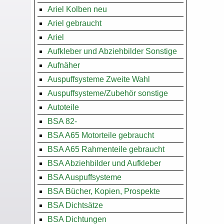
Ariel Kolben neu
Ariel gebraucht
Ariel
Aufkleber und Abziehbilder Sonstige
Aufnäher
Auspuffsysteme Zweite Wahl
Auspuffsysteme/Zubehör sonstige
Autoteile
BSA 82-
BSA A65 Motorteile gebraucht
BSA A65 Rahmenteile gebraucht
BSA Abziehbilder und Aufkleber
BSA Auspuffsysteme
BSA Bücher, Kopien, Prospekte
BSA Dichtsätze
BSA Dichtungen