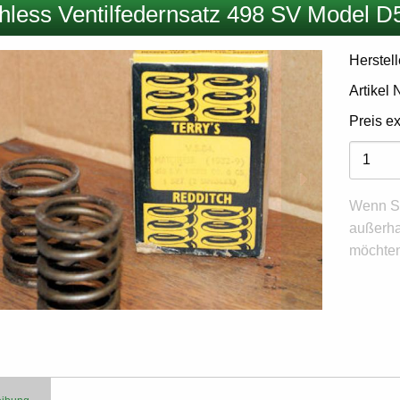
hless Ventilfedernsatz 498 SV Model D
Herstell
Artikel
Preis e
Variant
Wenn Si
außerha
möchten,