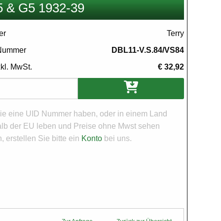
5 & G5 1932-39
er
Terry
 Nummer
DBL11-V.S.84/VS84
xkl. MwSt.
€ 32,92
en
e eine UID Nummer haben, oder in einem Land
lb der EU leben und Preise ohne Mwst sehen
 erstellen Sie bitte ein
Konto
bei uns.