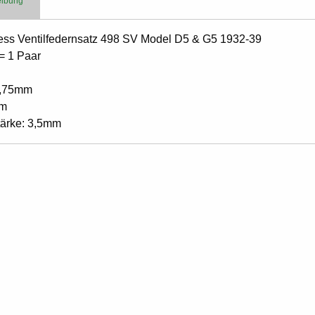
eibung
ess Ventilfedernsatz 498 SV Model D5 & G5 1932-39
= 1 Paar
2,75mm
mm
tärke: 3,5mm