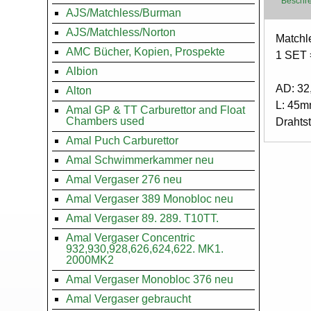
Beschr
AJS/Matchless/Burman
AJS/Matchless/Norton
Body
Matchl
AMC Bücher, Kopien, Prospekte
1 SET 
Albion
AD: 3
Alton
L: 45
Amal GP & TT Carburettor and Float
Chambers used
Drahts
Amal Puch Carburettor
Amal Schwimmerkammer neu
Amal Vergaser 276 neu
Amal Vergaser 389 Monobloc neu
Amal Vergaser 89. 289. T10TT.
Amal Vergaser Concentric
932,930,928,626,624,622. MK1.
2000MK2
Amal Vergaser Monobloc 376 neu
Amal Vergaser gebraucht