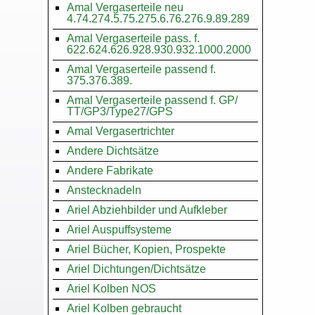
Amal Vergaserteile neu
4.74.274.5.75.275.6.76.276.9.89.289
Amal Vergaserteile pass. f.
622.624.626.928.930.932.1000.2000
Amal Vergaserteile passend f.
375.376.389.
Amal Vergaserteile passend f. GP/
TT/GP3/Type27/GPS
Amal Vergasertrichter
Andere Dichtsätze
Andere Fabrikate
Anstecknadeln
Ariel Abziehbilder und Aufkleber
Ariel Auspuffsysteme
Ariel Bücher, Kopien, Prospekte
Ariel Dichtungen/Dichtsätze
Ariel Kolben NOS
Ariel Kolben gebraucht