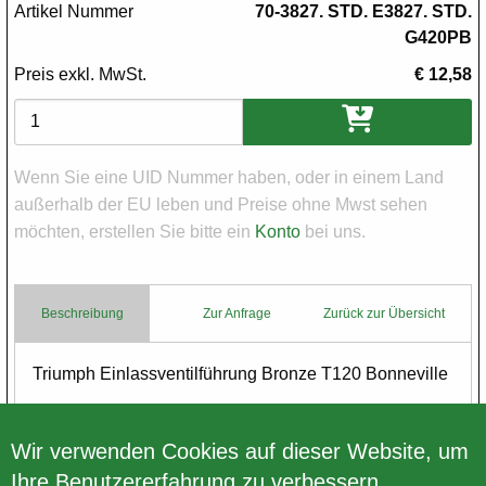
Artikel Nummer
70-3827. STD. E3827. STD.
G420PB
Preis exkl. MwSt.
€ 12,58
Varianten
Wenn Sie eine UID Nummer haben, oder in einem Land
außerhalb der EU leben und Preise ohne Mwst sehen
möchten, erstellen Sie bitte ein
Konto
bei uns.
Beschreibung
Zur Anfrage
Zurück zur Übersicht
Body
Triumph Einlassventilführung Bronze T120 Bonneville
Made in England
Wir verwenden Cookies auf dieser Website, um
Ihre Benutzererfahrung zu verbessern.