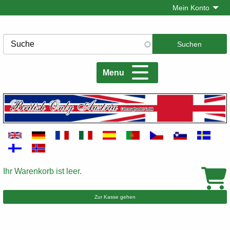
Direkt
Mein Konto
zum
Inhalt
Suche
Menu
Ihr Warenkorb ist leer.
Warenkorb
Zur Kasse gehen