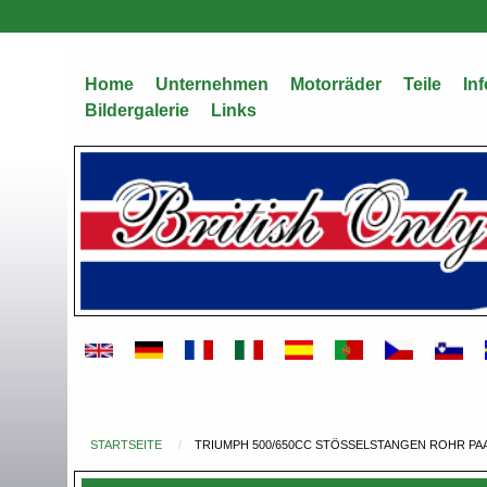
Direkt
zum
Inhalt
Home
Unternehmen
Motorräder
Teile
Inf
Bildergalerie
Links
STARTSEITE
TRIUMPH 500/650CC STÖSSELSTANGEN ROHR PAA
Du
bist