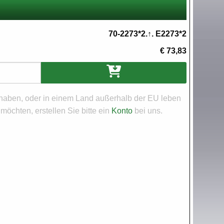
70-2273*2.↑. E2273*2
€ 73,83
aben, oder in einem Land außerhalb der EU leben
öchten, erstellen Sie bitte ein
Konto
bei uns.