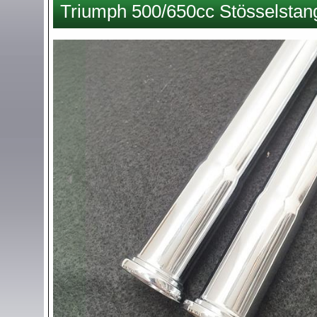
Triumph 500/650cc Stösselstan
hier
Images