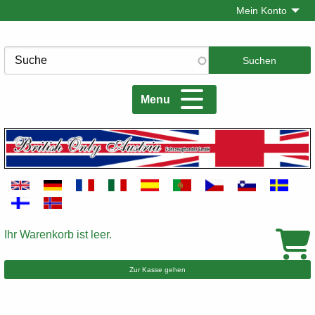
Direkt
Mein Konto
zum
Inhalt
Suche
Menu
Ihr Warenkorb ist leer.
Warenkorb
Zur Kasse gehen