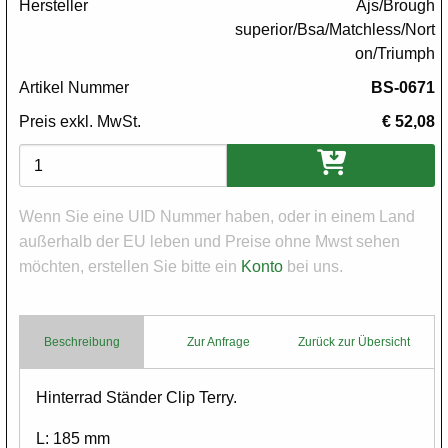
Hersteller
Ajs/Brough
superior/Bsa/Matchless/Nort
on/Triumph
Artikel Nummer
BS-0671
Preis exkl. MwSt.
€ 52,08
Varianten
Wenn Sie eine UID Nummer haben, oder in einem Land
außerhalb der EU leben und Preise ohne Mwst sehen
möchten, erstellen Sie bitte ein
Konto
bei uns.
Beschreibung
Zur Anfrage
Zurück zur Übersicht
Body
Hinterrad Ständer Clip Terry.
L: 185 mm