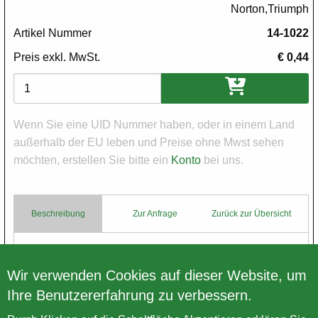
Norton,Triumph
Artikel Nummer
14-1022
Preis exkl. MwSt.
€ 0,44
Varianten
Wenn Sie eine UID Nummer haben, oder in einem Land
außerhalb der EU leben und Preise ohne Mwst sehen
möchten, erstellen Sie bitte ein
Konto
bei uns.
Beschreibung
Zur Anfrage
Zurück zur Übersicht
Body
Inbus Schraube 5/16" UNF x 1 1/2" UH
Wir verwenden Cookies auf dieser Website, um
Ihre Benutzererfahrung zu verbessern.
Zurück zur Übersicht