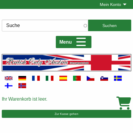
Direkt
Mein Konto
zum
Inhalt
Suche
Menu
Ihr Warenkorb ist leer.
Warenkorb
Zur Kasse gehen