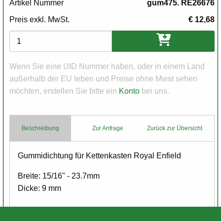
Artikel Nummer
gum475. RE26676
Preis exkl. MwSt.
€ 12,68
Varianten
Wenn Sie eine UID Nummer haben, oder in einem Land
außerhalb der EU leben und Preise ohne Mwst sehen
möchten, erstellen Sie bitte ein
Konto
bei uns.
Beschreibung
Zur Anfrage
Zurück zur Übersicht
Body
Gummidichtung für Kettenkasten Royal Enfield
Breite: 15/16" - 23.7mm
Dicke: 9 mm
Umfang: 118 cm aussen gemessen