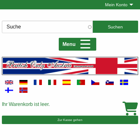
Direkt
Mein Konto
zum
Inhalt
Suche
Menu
Ihr Warenkorb ist leer.
Warenkorb
Zur Kasse gehen