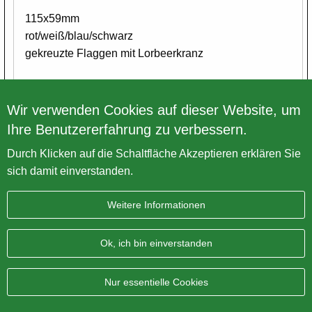
115x59mm
rot/weiß/blau/schwarz
gekreuzte Flaggen mit Lorbeerkranz
Wasserablösbar
Wir verwenden Cookies auf dieser Website, um
Ihre Benutzererfahrung zu verbessern.
Zurück zur Übersicht
Durch Klicken auf die Schaltfläche Akzeptieren erklären Sie
sich damit einverstanden.
Weitere Informationen
Impressum
Datenschutz
Sitemap
AGB
Ok, ich bin einverstanden
BRITISH Only Austria Fahrzeughandel GmbH
| A-4643
Pettenbach | Pühret 1
Nur essentielle Cookies
Telefonnummer:
+43 7586 744 610
| E-Mail:
office@vintage-
motorcycle.com
WhatsApp:
+43 660 129 852 8