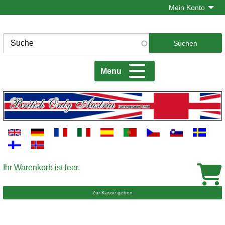
Direkt
Mein Konto
zum
Inhalt
Suche
Menu
Ihr Warenkorb ist leer.
Warenkorb
Zur Kasse gehen