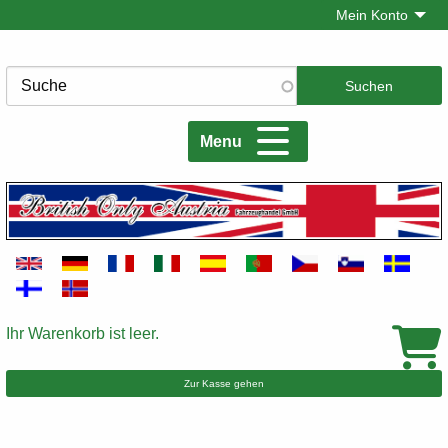
Direkt
Mein Konto
zum
Inhalt
Suche
Menu
Ihr Warenkorb ist leer.
Warenkorb
Zur Kasse gehen