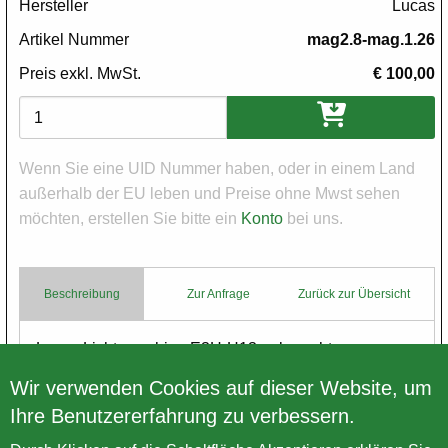
Hersteller
Lucas
Artikel Nummer
mag2.8-mag.1.26
Preis exkl. MwSt.
€ 100,00
Varianten
Wenn Sie eine UID Nummer haben, oder in einem Land
außerhalb der EU leben und Preise ohne Mwst sehen
möchten, erstellen Sie bitte ein
Konto
bei uns.
Beschreibung
Zur Anfrage
Zurück zur Übersicht
Body
Lucas Lichtmaschine E3H-H13 gebraucht
6 V, 12.49, gegen Uhrzeigersinn
Wir verwenden Cookies auf dieser Website, um
Ihre Benutzererfahrung zu verbessern.
Zurück zur Übersicht