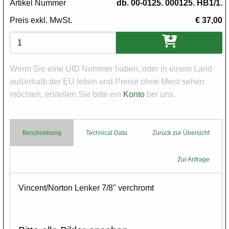
Artikel Nummer
db. 00-0125. 000125. HB1/1.
Preis exkl. MwSt.
€ 37,00
Varianten
Wenn Sie eine UID Nummer haben, oder in einem Land
außerhalb der EU leben und Preise ohne Mwst sehen
möchten, erstellen Sie bitte ein
Konto
bei uns.
Beschreibung
Technical Data
Zurück zur Übersicht
Zur Anfrage
Body
Vincent/Norton Lenker 7/8" verchromt