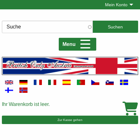
Direkt
Mein Konto
zum
Inhalt
Suche
Menu
Ihr Warenkorb ist leer.
Warenkorb
Zur Kasse gehen