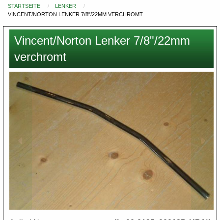
STARTSEITE
LENKER
Du
VINCENT/NORTON LENKER 7/8"/22MM VERCHROMT
bist
hier
Vincent/Norton Lenker 7/8"/22mm
verchromt
Images