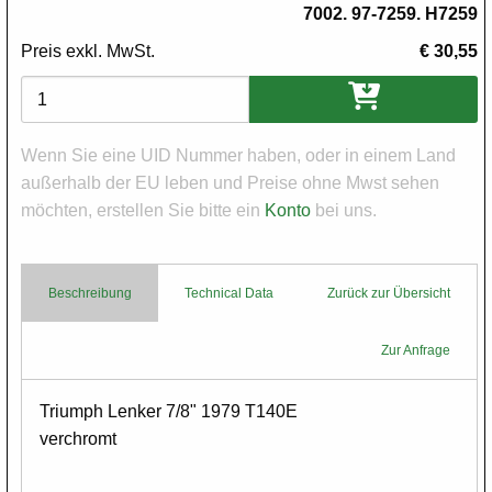
7002. 97-7259. H7259
Preis exkl. MwSt.
€ 30,55
Varianten
Wenn Sie eine UID Nummer haben, oder in einem Land
außerhalb der EU leben und Preise ohne Mwst sehen
möchten, erstellen Sie bitte ein
Konto
bei uns.
Beschreibung
Technical Data
Zurück zur Übersicht
Zur Anfrage
Body
Triumph Lenker 7/8" 1979 T140E
verchromt