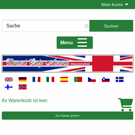
Direkt
Mein Konto
zum
Inhalt
Suche
Menu
Ihr Warenkorb ist leer.
Warenkorb
Zur Kasse gehen