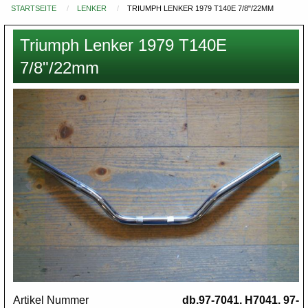
STARTSEITE
LENKER
TRIUMPH LENKER 1979 T140E 7/8"/22MM
Du
bist
Triumph Lenker 1979 T140E
hier
7/8"/22mm
Images
Artikel Nummer
db.97-7041. H7041. 97-