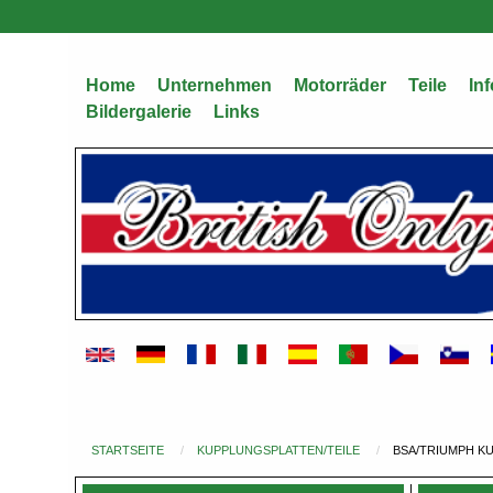
Direkt
zum
Inhalt
Home
Unternehmen
Motorräder
Teile
Inf
Bildergalerie
Links
STARTSEITE
KUPPLUNGSPLATTEN/TEILE
BSA/TRIUMPH KU
Du
bist