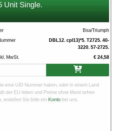
 Unit Single.
er
Bsa/Triumph
 Nummer
DBL12. cpl13)*5. T2725. 40-
3220. 57-2725.
xkl. MwSt.
€ 24,58
en
e eine UID Nummer haben, oder in einem Land
lb der EU leben und Preise ohne Mwst sehen
 erstellen Sie bitte ein
Konto
bei uns.