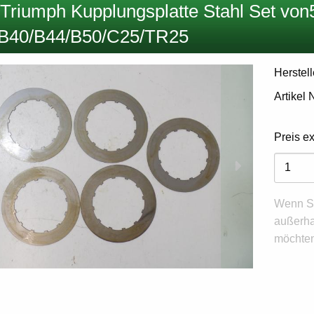
Triumph Kupplungsplatte Stahl Set von5
B40/B44/B50/C25/TR25
Herstell
Artikel
Preis e
Variant
Wenn Si
außerha
möchten,