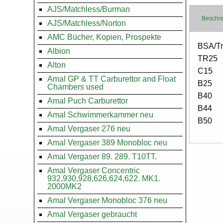
AJS/Matchless/Burman
Beschr
AJS/Matchless/Norton
AMC Bücher, Kopien, Prospekte
Body
BSA/Tr
Albion
TR25
Alton
C15
Amal GP & TT Carburettor and Float
B25
Chambers used
B40
Amal Puch Carburettor
B44
Amal Schwimmerkammer neu
B50
Amal Vergaser 276 neu
Amal Vergaser 389 Monobloc neu
Amal Vergaser 89. 289. T10TT.
Amal Vergaser Concentric
932,930,928,626,624,622. MK1.
2000MK2
Amal Vergaser Monobloc 376 neu
Amal Vergaser gebraucht