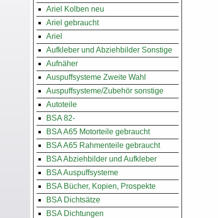
Ariel Kolben neu
Ariel gebraucht
Ariel
Aufkleber und Abziehbilder Sonstige
Aufnäher
Auspuffsysteme Zweite Wahl
Auspuffsysteme/Zubehör sonstige
Autoteile
BSA 82-
BSA A65 Motorteile gebraucht
BSA A65 Rahmenteile gebraucht
BSA Abziehbilder und Aufkleber
BSA Auspuffsysteme
BSA Bücher, Kopien, Prospekte
BSA Dichtsätze
BSA Dichtungen