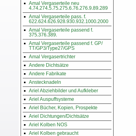
Amal Vergaserteile neu
4.74.274.5.75.275.6.76.276.9.89.289
Amal Vergaserteile pass. f.
622.624.626.928.930.932.1000.2000
Amal Vergaserteile passend f.
375.376.389.
Amal Vergaserteile passend f. GP/
TT/GP3/Type27/GPS
Amal Vergasertrichter
Andere Dichtsätze
Andere Fabrikate
Anstecknadeln
Ariel Abziehbilder und Aufkleber
Ariel Auspuffsysteme
Ariel Bücher, Kopien, Prospekte
Ariel Dichtungen/Dichtsätze
Ariel Kolben NOS
Ariel Kolben gebraucht