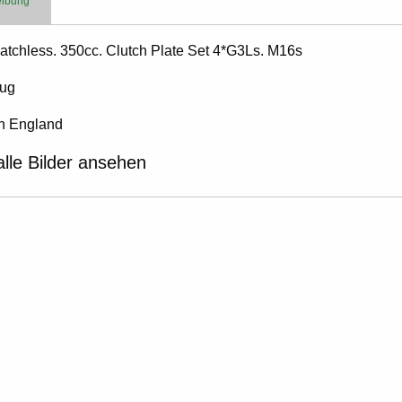
eibung
atchless. 350cc. Clutch Plate Set 4*G3Ls. M16s
ug
n England
alle Bilder ansehen