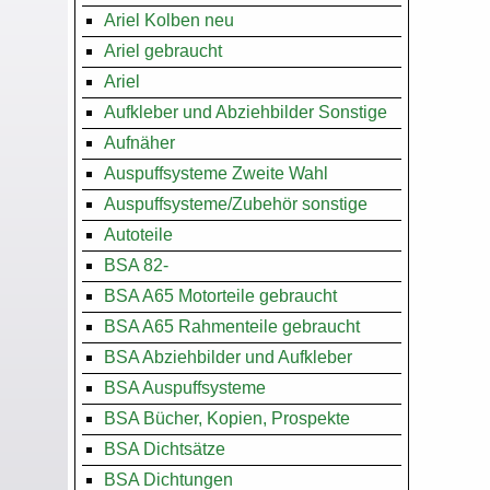
Ariel Kolben neu
Ariel gebraucht
Ariel
Aufkleber und Abziehbilder Sonstige
Aufnäher
Auspuffsysteme Zweite Wahl
Auspuffsysteme/Zubehör sonstige
Autoteile
BSA 82-
BSA A65 Motorteile gebraucht
BSA A65 Rahmenteile gebraucht
BSA Abziehbilder und Aufkleber
BSA Auspuffsysteme
BSA Bücher, Kopien, Prospekte
BSA Dichtsätze
BSA Dichtungen