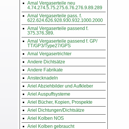
Amal Vergaserteile neu
4.74.274.5.75.275.6.76.276.9.89.289
Amal Vergaserteile pass. f.
622.624.626.928.930.932.1000.2000
Amal Vergaserteile passend f.
375.376.389.
Amal Vergaserteile passend f. GP/
TT/GP3/Type27/GPS
Amal Vergasertrichter
Andere Dichtsätze
Andere Fabrikate
Anstecknadeln
Ariel Abziehbilder und Aufkleber
Ariel Auspuffsysteme
Ariel Bücher, Kopien, Prospekte
Ariel Dichtungen/Dichtsätze
Ariel Kolben NOS
Ariel Kolben gebraucht