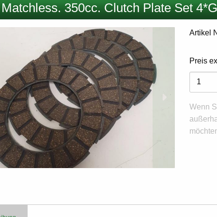
 Matchless. 350cc. Clutch Plate Set 4*
Artikel
Preis e
Variant
Wenn Si
außerha
möchten,