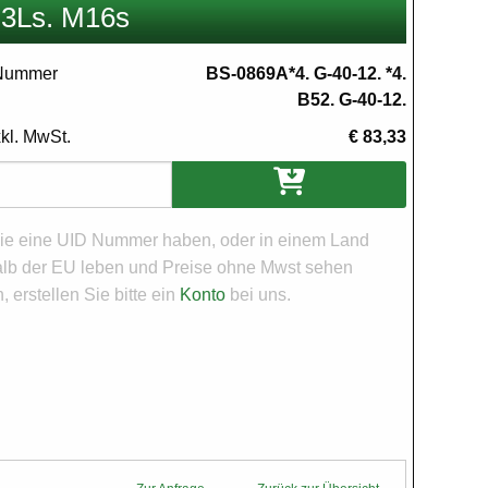
G3Ls. M16s
 Nummer
BS-0869A*4. G-40-12. *4.
B52. G-40-12.
xkl. MwSt.
€ 83,33
en
e eine UID Nummer haben, oder in einem Land
lb der EU leben und Preise ohne Mwst sehen
 erstellen Sie bitte ein
Konto
bei uns.