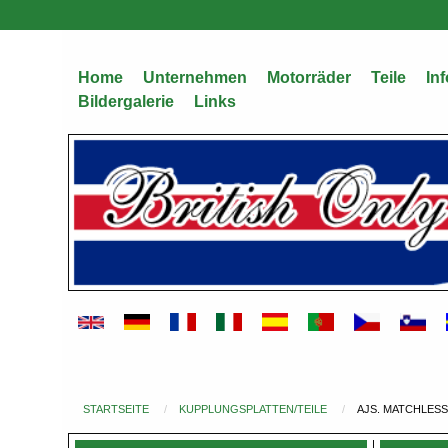
Direkt
zum
Inhalt
Home
Unternehmen
Motorräder
Teile
Inf
Bildergalerie
Links
STARTSEITE
KUPPLUNGSPLATTEN/TEILE
AJS. MATCHLESS
Du
bist