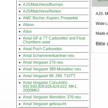
Beschr
AJS/Matchless/Burman
AJS/Matchless/Norton
Body
AJS. M
AMC Bücher, Kopien, Prospekte
Wide L
Albion
Alton
Made i
Amal GP & TT Carburettor and Float
Chambers used
Bitte 
Amal Puch Carburettor
Amal Schwimmerkammer neu
Amal Vergaser 276 neu
Amal Vergaser 389 Monobloc neu
Amal Vergaser 89. 289. T10TT.
Amal Vergaser Concentric
932,930,928,626,624,622. MK1.
2000MK2
Amal Vergaser Monobloc 376 neu
Amal Vergaser gebraucht