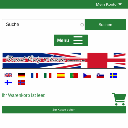
Direkt
Mein Konto
zum
Inhalt
Suche
Menu
Ihr Warenkorb ist leer.
Warenkorb
Zur Kasse gehen