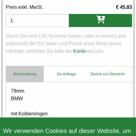
Preis exkl. MwSt.
€ 45,83
Varianten
Wenn Sie eine UID Nummer haben, oder in einem Land
außerhalb der EU leben und Preise ohne Mwst sehen
möchten, erstellen Sie bitte ein
Konto
bei uns.
Beschreibung
Zur Anfrage
Zurück zur Übersicht
Body
79mm
BMW
mit Kolbenringen
kein Kolbenbolzen
Wir verwenden Cookies auf dieser Website, um