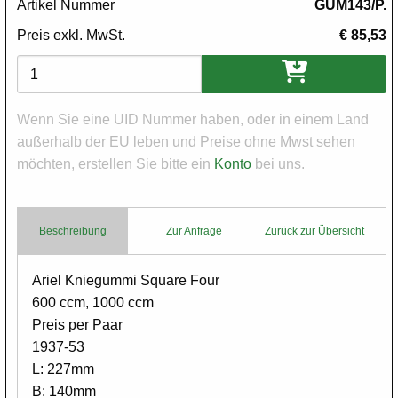
Artikel Nummer
GUM143/P.
Preis exkl. MwSt.
€ 85,53
Varianten
Wenn Sie eine UID Nummer haben, oder in einem Land
außerhalb der EU leben und Preise ohne Mwst sehen
möchten, erstellen Sie bitte ein
Konto
bei uns.
Beschreibung
Zur Anfrage
Zurück zur Übersicht
Body
Ariel Kniegummi Square Four
600 ccm, 1000 ccm
Preis per Paar
1937-53
L: 227mm
B: 140mm