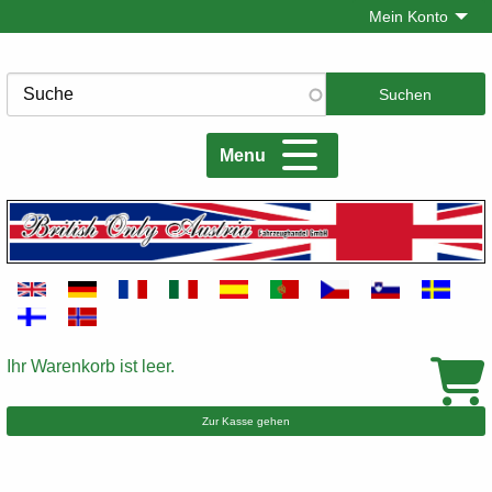
Direkt
Mein Konto
zum
Inhalt
Suche
Menu
Ihr Warenkorb ist leer.
Warenkorb
Zur Kasse gehen