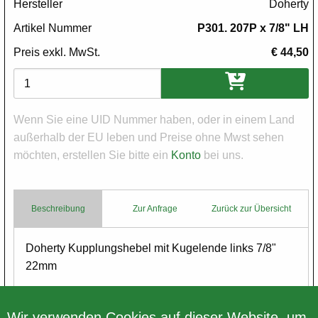
Hersteller
Doherty
Artikel Nummer
P301. 207P x 7/8" LH
Preis exkl. MwSt.
€ 44,50
Varianten
Wenn Sie eine UID Nummer haben, oder in einem Land
außerhalb der EU leben und Preise ohne Mwst sehen
möchten, erstellen Sie bitte ein
Konto
bei uns.
Beschreibung
Zur Anfrage
Zurück zur Übersicht
Body
Doherty Kupplungshebel mit Kugelende links 7/8"
22mm
Bitte ALLE Bilder ansehen
Wir verwenden Cookies auf dieser Website, um