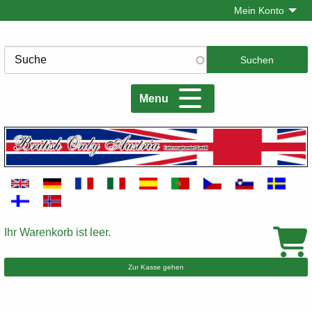
Direkt
Mein Konto
zum
Inhalt
Suche
Menu
Ihr Warenkorb ist leer.
Warenkorb
Zur Kasse gehen