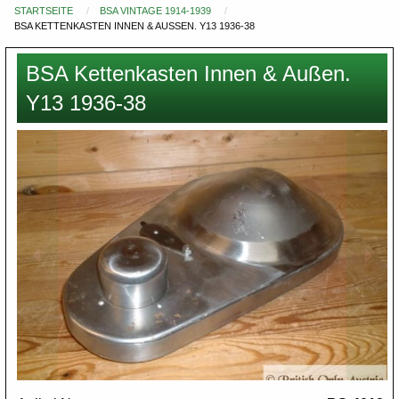
STARTSEITE
BSA VINTAGE 1914-1939
Du
BSA KETTENKASTEN INNEN & AUSSEN. Y13 1936-38
bist
hier
BSA Kettenkasten Innen & Außen.
Y13 1936-38
Images