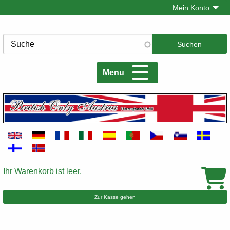
Direkt
Mein Konto
zum
Inhalt
Suche
Menu
Ihr Warenkorb ist leer.
Warenkorb
Zur Kasse gehen