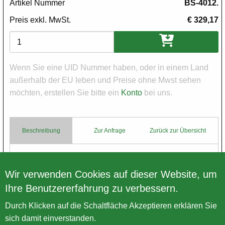
Artikel Nummer
BS-4012.
Preis exkl. MwSt.
€ 329,17
Varianten
Wenn Sie eine UID Nummer haben, oder in einem Land
außerhalb der EU leben und Preise ohne Mwst sehen
möchten, erstellen Sie bitte ein
Konto
bei uns.
Beschreibung
Zur Anfrage
Zurück zur Übersicht
Body
BSA Kettenkasten Innen & Außen. Y13 1936-38
Wir verwenden Cookies auf dieser Website, um
Ihre Benutzererfahrung zu verbessern.
Zurück zur Übersicht
Durch Klicken auf die Schaltfläche Akzeptieren erklären Sie
sich damit einverstanden.