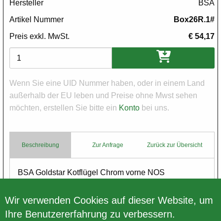
Hersteller
BSA
Artikel Nummer
Box26R.1#
Preis exkl. MwSt.
€ 54,17
Varianten
Wenn Sie eine UID Nummer haben, oder in einem Land
außerhalb der EU leben und Preise ohne Mwst sehen
möchten, erstellen Sie bitte ein
Konto
bei uns.
Beschreibung
Zur Anfrage
Zurück zur Übersicht
Body
BSA Goldstar Kotflügel Chrom vorne NOS
2.Qualität, nicht perfekt, keine Garantie
Wir verwenden Cookies auf dieser Website, um
Ihre Benutzererfahrung zu verbessern.