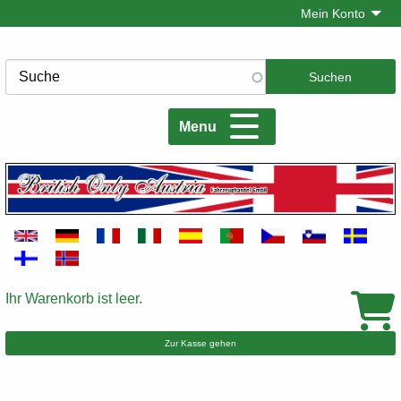
Direkt
Mein Konto
zum
Inhalt
Suche
Menu
Ihr Warenkorb ist leer.
Warenkorb
Zur Kasse gehen