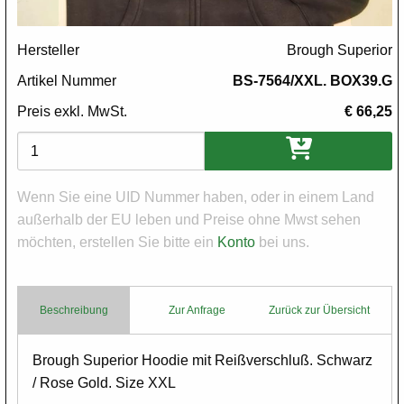
Hersteller
Brough Superior
Artikel Nummer
BS-7564/XXL. BOX39.G
Preis exkl. MwSt.
€ 66,25
Varianten
Wenn Sie eine UID Nummer haben, oder in einem Land
außerhalb der EU leben und Preise ohne Mwst sehen
möchten, erstellen Sie bitte ein
Konto
bei uns.
Beschreibung
Zur Anfrage
Zurück zur Übersicht
Body
Brough Superior Hoodie mit Reißverschluß. Schwarz
/ Rose Gold. Size XXL