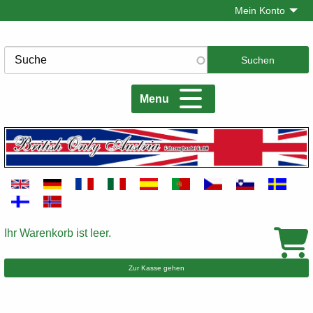
Direkt
Mein Konto
zum
Inhalt
Suche
Menu
Ihr Warenkorb ist leer.
Warenkorb
Zur Kasse gehen