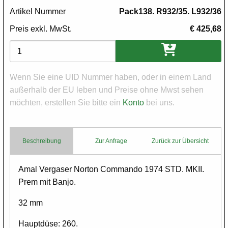
Artikel Nummer
Pack138. R932/35. L932/36
Preis exkl. MwSt.
€ 425,68
Varianten
Wenn Sie eine UID Nummer haben, oder in einem Land
außerhalb der EU leben und Preise ohne Mwst sehen
möchten, erstellen Sie bitte ein
Konto
bei uns.
Beschreibung
Zur Anfrage
Zurück zur Übersicht
Body
Amal Vergaser Norton Commando 1974 STD. MKII.
Prem mit Banjo.
32 mm
Hauptdüse: 260.