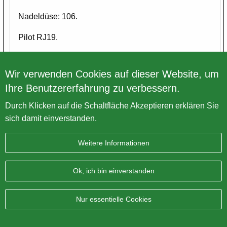
Nadeldüse: 106.
Pilot RJ19.
Schieber: 3.5.
Wir verwenden Cookies auf dieser Website, um
Ihre Benutzererfahrung zu verbessern.
Zurück zur Übersicht
Durch Klicken auf die Schaltfläche Akzeptieren erklären Sie
sich damit einverstanden.
Weitere Informationen
Impressum
Datenschutz
Sitemap
AGB
Ok, ich bin einverstanden
BRITISH Only Austria Fahrzeughandel GmbH
| A-4643
Pettenbach | Pühret 1
Nur essentielle Cookies
Telefonnummer:
+43 7586 744 610
| E-Mail:
office@vintage-
motorcycle.com
WhatsApp:
+43 660 129 852 8