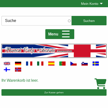
Direkt
Mein Konto
zum
Inhalt
Suche
Menu
Ihr Warenkorb ist leer.
Warenkorb
Zur Kasse gehen