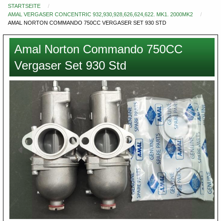
STARTSEITE
Du
AMAL VERGASER CONCENTRIC 932,930,928,626,624,622. MK1. 2000MK2
bist
AMAL NORTON COMMANDO 750CC VERGASER SET 930 STD
hier
Amal Norton Commando 750CC
Vergaser Set 930 Std
Images