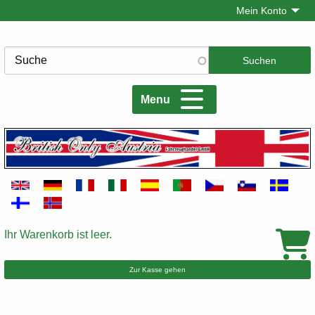
Direkt
Mein Konto
zum
Inhalt
Suche
Menu
Ihr Warenkorb ist leer.
Warenkorb
Zur Kasse gehen