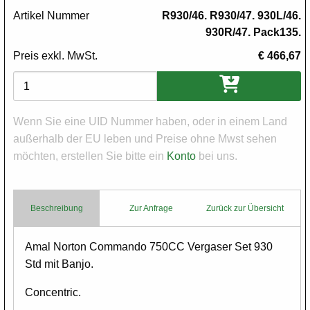
Artikel Nummer
R930/46. R930/47. 930L/46.
930R/47. Pack135.
Preis exkl. MwSt.
€ 466,67
Varianten
Wenn Sie eine UID Nummer haben, oder in einem Land
außerhalb der EU leben und Preise ohne Mwst sehen
möchten, erstellen Sie bitte ein
Konto
bei uns.
Beschreibung
Zur Anfrage
Zurück zur Übersicht
Body
Amal Norton Commando 750CC Vergaser Set 930
Std mit Banjo.
Concentric.