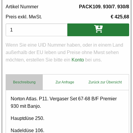
Artikel Nummer
PACK109. 930/7. 930/8
Preis exkl. MwSt.
€ 425,68
Varianten
Wenn Sie eine UID Nummer haben, oder in einem Land
außerhalb der EU leben und Preise ohne Mwst sehen
möchten, erstellen Sie bitte ein
Konto
bei uns.
Beschreibung
Zur Anfrage
Zurück zur Übersicht
Body
Norton Atlas. P11. Vergaser Set 67-68 B/F Premier
930 mit Banjo.
Hauptdüse 250.
Nadeldüse 106.