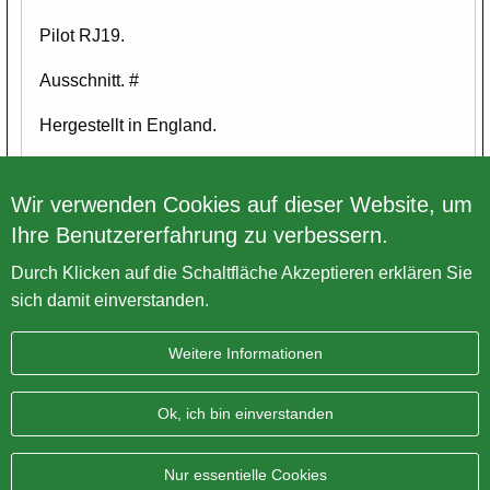
Pilot RJ19.
Ausschnitt. #
Hergestellt in England.
Bitte alle Bilder ansehen.
Wir verwenden Cookies auf dieser Website, um
Ihre Benutzererfahrung zu verbessern.
Zurück zur Übersicht
Durch Klicken auf die Schaltfläche Akzeptieren erklären Sie
sich damit einverstanden.
Weitere Informationen
Impressum
Datenschutz
Sitemap
AGB
Ok, ich bin einverstanden
BRITISH Only Austria Fahrzeughandel GmbH
| A-4643
Pettenbach | Pühret 1
Nur essentielle Cookies
Telefonnummer:
+43 7586 744 610
| E-Mail:
office@vintage-