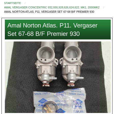
STARTSEITE
Du
AMAL VERGASER CONCENTRIC 932,930,928,626,624,622. MK1. 2000MK2
bist
AMAL NORTON ATLAS. P11. VERGASER SET 67-68 B/F PREMIER 930
hier
Amal Norton Atlas. P11. Vergaser
Set 67-68 B/F Premier 930
Images