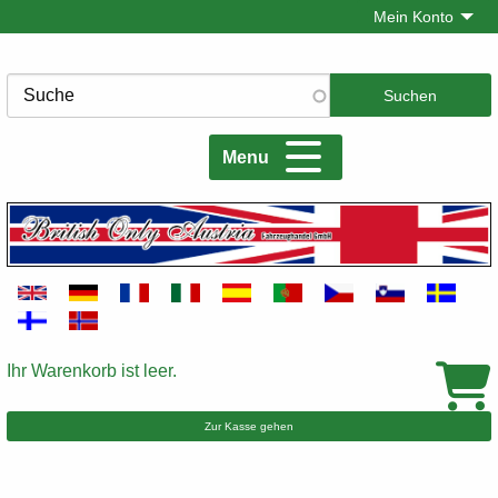
Direkt
Mein Konto
zum
Inhalt
Suche
Menu
Ihr Warenkorb ist leer.
Warenkorb
Zur Kasse gehen