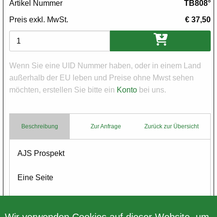
Artikel Nummer
TB808°
Preis exkl. MwSt.
€ 37,50
Varianten
Wenn Sie eine UID Nummer haben, oder in einem Land
außerhalb der EU leben und Preise ohne Mwst sehen
möchten, erstellen Sie bitte ein
Konto
bei uns.
Beschreibung
Zur Anfrage
Zurück zur Übersicht
Body
AJS Prospekt
Eine Seite
in englischer Sprache
Wir verwenden Cookies auf dieser Website, um