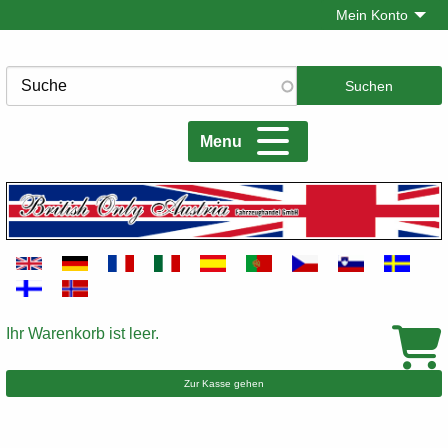
Direkt
Mein Konto
zum
Inhalt
Suche
Menu
Ihr Warenkorb ist leer.
Warenkorb
Zur Kasse gehen