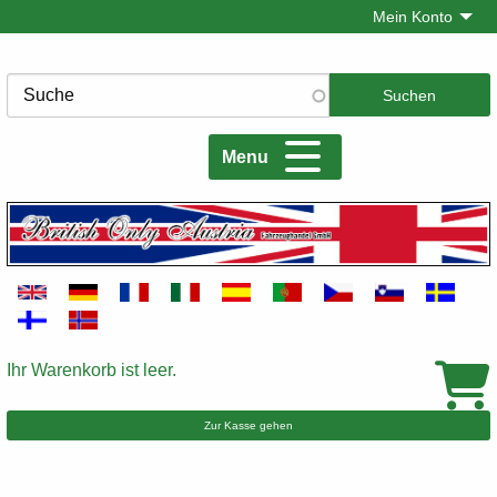
Direkt
Mein Konto
zum
Inhalt
Suche
Menu
Ihr Warenkorb ist leer.
Warenkorb
Zur Kasse gehen