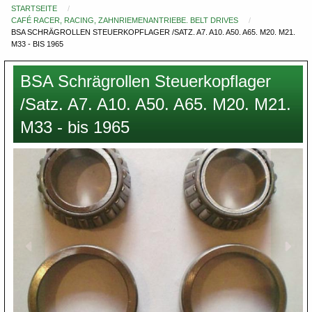
STARTSEITE
Du
CAFÉ RACER, RACING, ZAHNRIEMENANTRIEBE. BELT DRIVES
bist
BSA SCHRÄGROLLEN STEUERKOPFLAGER /SATZ. A7. A10. A50. A65. M20. M21.
M33 - BIS 1965
hier
BSA Schrägrollen Steuerkopflager
/Satz. A7. A10. A50. A65. M20. M21.
M33 - bis 1965
Images