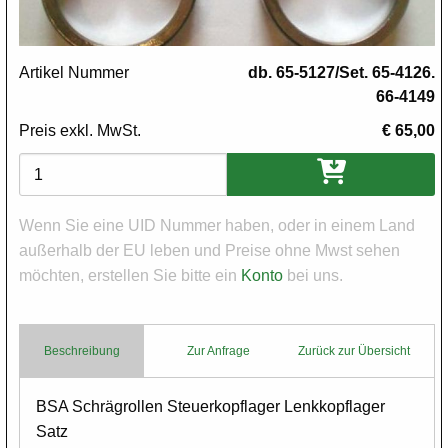
Artikel Nummer
db. 65-5127/Set. 65-4126.
66-4149
Preis exkl. MwSt.
€ 65,00
Varianten
Wenn Sie eine UID Nummer haben, oder in einem Land
außerhalb der EU leben und Preise ohne Mwst sehen
möchten, erstellen Sie bitte ein
Konto
bei uns.
Beschreibung
Zur Anfrage
Zurück zur Übersicht
Body
BSA Schrägrollen Steuerkopflager Lenkkopflager
Satz