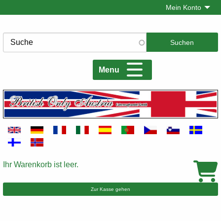
Direkt
Mein Konto
zum
Inhalt
Suche
Menu
Ihr Warenkorb ist leer.
Warenkorb
Zur Kasse gehen