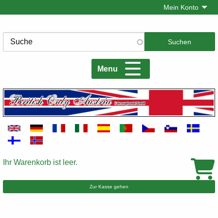
Direkt
Mein Konto
zum
Inhalt
Suche
Menu
Ihr Warenkorb ist leer.
Warenkorb
Zur Kasse gehen