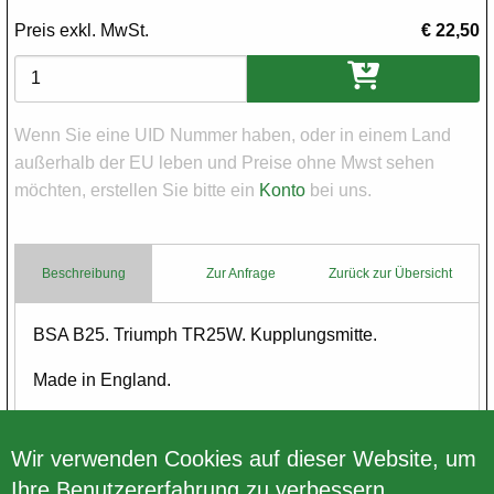
Preis exkl. MwSt.
€ 22,50
Varianten
Wenn Sie eine UID Nummer haben, oder in einem Land
außerhalb der EU leben und Preise ohne Mwst sehen
möchten, erstellen Sie bitte ein
Konto
bei uns.
Beschreibung
Zur Anfrage
Zurück zur Übersicht
Body
BSA B25. Triumph TR25W. Kupplungsmitte.
Made in England.
Please look at all pictures.
Wir verwenden Cookies auf dieser Website, um
Ihre Benutzererfahrung zu verbessern.