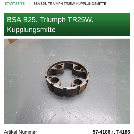
STARTSEITE
BSA B25. TRIUMPH TR25W. KUPPLUNGSMITTE
Du
bist
BSA B25. Triumph TR25W.
hier
Kupplungsmitte
Images
Artikel Nummer
57-4186.↑. T4186