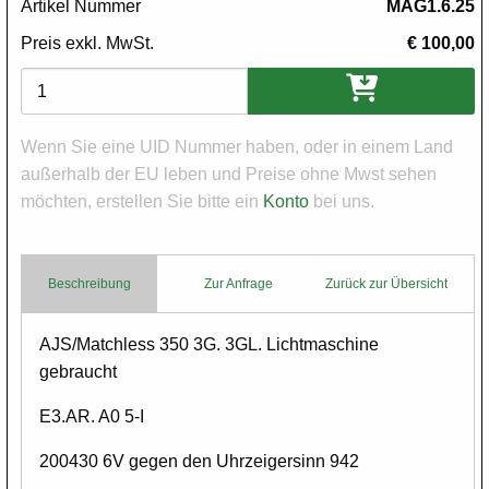
Artikel Nummer
MAG1.6.25
Preis exkl. MwSt.
€ 100,00
Varianten
Wenn Sie eine UID Nummer haben, oder in einem Land
außerhalb der EU leben und Preise ohne Mwst sehen
möchten, erstellen Sie bitte ein
Konto
bei uns.
Beschreibung
Zur Anfrage
Zurück zur Übersicht
Body
AJS/Matchless 350 3G. 3GL. Lichtmaschine
gebraucht
E3.AR. A0 5-I
200430 6V gegen den Uhrzeigersinn 942