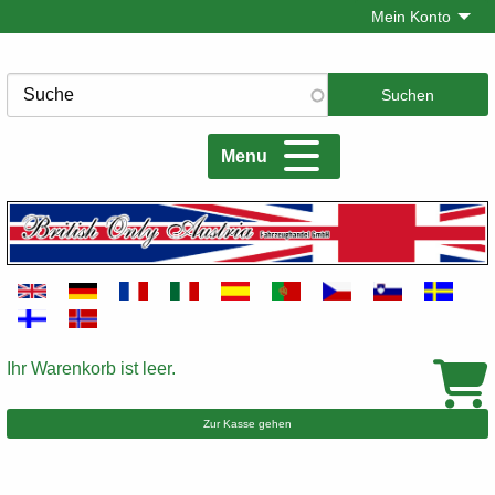
Direkt
Mein Konto
zum
Inhalt
Suche
Menu
Ihr Warenkorb ist leer.
Warenkorb
Zur Kasse gehen