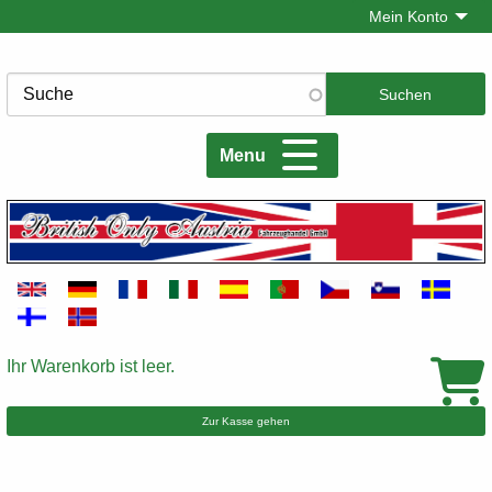
Direkt
Mein Konto
zum
Inhalt
Suche
Menu
Ihr Warenkorb ist leer.
Warenkorb
Zur Kasse gehen