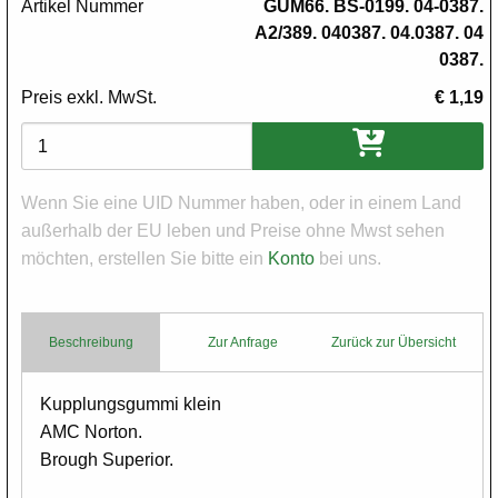
Artikel Nummer
GUM66. BS-0199. 04-0387.
A2/389. 040387. 04.0387. 04
0387.
Preis exkl. MwSt.
€ 1,19
Varianten
Wenn Sie eine UID Nummer haben, oder in einem Land
außerhalb der EU leben und Preise ohne Mwst sehen
möchten, erstellen Sie bitte ein
Konto
bei uns.
Beschreibung
Zur Anfrage
Zurück zur Übersicht
Body
Kupplungsgummi klein
AMC Norton.
Brough Superior.