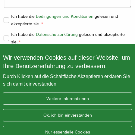
Ich habe die
Bedingungen und Konditionen
gelesen und
akzeptierte sie.
Ich habe die
Datenschutzerklärung
gelesen und akzeptierte
sie.
Wir verwenden Cookies auf dieser Website, um
Ihre Benutzererfahrung zu verbessern.
Durch Klicken auf die Schaltfläche Akzeptieren erklären Sie
sich damit einverstanden.
Weitere Informationen
Impressum
Datenschutz
Sitemap
AGB
Ok, ich bin einverstanden
BRITISH Only Austria Fahrzeughandel GmbH
| A-4643
Pettenbach | Pühret 1
Nur essentielle Cookies
Telefonnummer:
+43 7586 744 610
| E-Mail:
office@vintage-