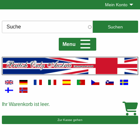
Direkt
Mein Konto
zum
Inhalt
Suche
Menu
Ihr Warenkorb ist leer.
Warenkorb
Zur Kasse gehen