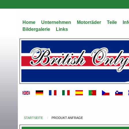
Direkt
zum
Inhalt
Home
Unternehmen
Motorräder
Teile
Inf
Bildergalerie
Links
STARTSEITE
PRODUKT ANFRAGE
Du
bist